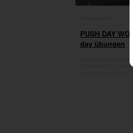
26th Februar 2024
PUSH DAY WO
day übungen
Push day is a crucial comp
fitness regimen as it target
your body. Here we look…