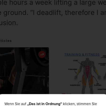
le hours a week lifting a large w
e ground. “I deadlift, therefore I a
usion.
ticles
TRAINING & FITNESS
Wenn Sie auf
„Das ist in Ordnung"
klicken, stimmen Sie