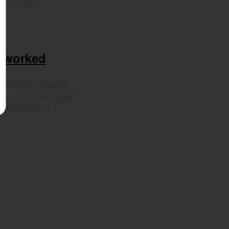
s worked
 the king of compound
on. For such a simple
any benefits. It…