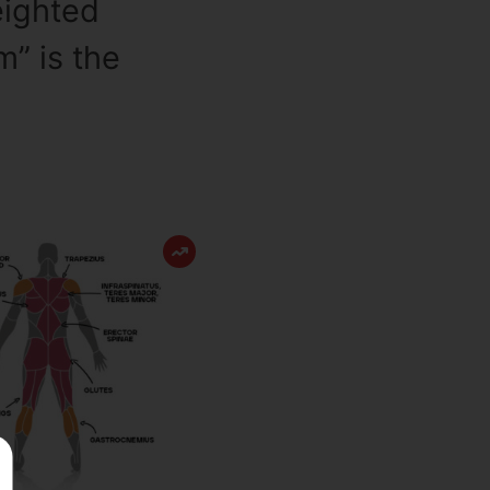
eighted
m” is the