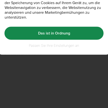
der Speicherung von Cookies auf Ihrem Gerät zu, um die
Websitenavigation zu verbessern, die Websitenutzung zu
analysieren und unsere Marketingbemühungen zu
26th Februar 2024
unterstützen.
RKOUT & push
Deadlift muscle
Das ist in Ordnung
Deadlifts are often hailed as
Passen Sie Ihre Einstellungen an
movements. And for good reas
onent of any well-rounded
movement, the deadlift has m
s the muscles at the front of