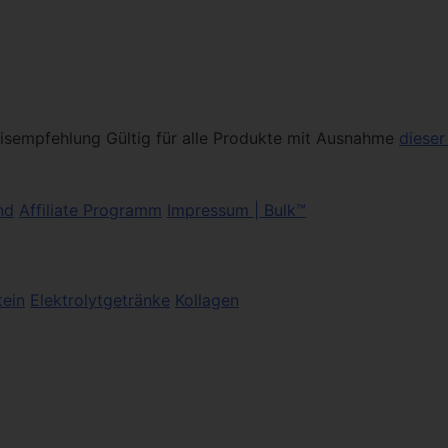
eisempfehlung Gültig für alle Produkte mit Ausnahme
diese
nd
Affiliate Programm
Impressum | Bulk™
tein
Elektrolytgetränke
Kollagen