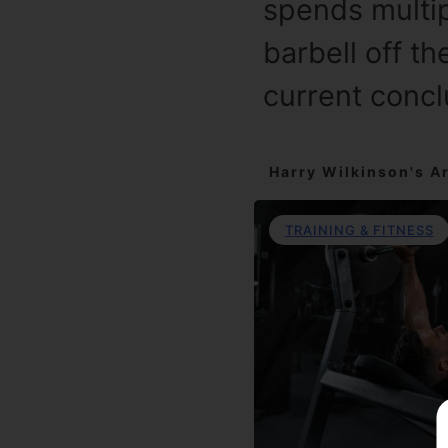
spends multip
barbell off th
current concl
Harry Wilkinson's Ar
TRAINING & FITNESS