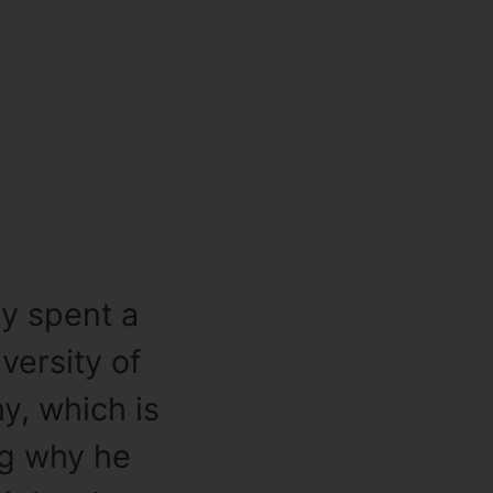
ry spent a
versity of
y, which is
ng why he