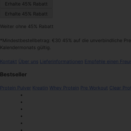
Weiter ohne 45% Rabatt
*Mindestbestellbetrag: €30 45% auf die unverbindliche Pr
Kalendermonats gültig.
Kontakt
Über uns
Lieferinformationen
Empfehle einen Freu
Bestseller
Protein Pulver
Kreatin
Whey Protein
Pre Workout
Clear Pro