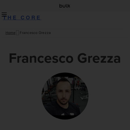
THE CORE
Home
Francesco Grezza
Skip
to
content
Francesco Grezza