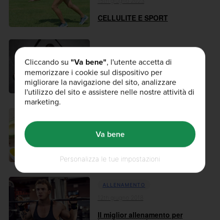
15th giugno 2023
CELLULITE E SPORT
ALLENAMENTO
Cliccando su
"Va bene"
, l'utente accetta di
07th marzo 2019
memorizzare i cookie sul dispositivo per
Pre-workout: cosa assumere
migliorare la navigazione del sito, analizzare
l'utilizzo del sito e assistere nelle nostre attività di
marketing.
DIETA & NUTRIZIONE
05th novembre 2018
Va bene
Grassi “buoni”: cosa sono e le
mi...
Personalizza le tue impostazioni
ALLENAMENTO
12th giugno 2018
Il miglior allenamento per