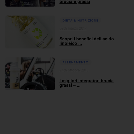
bruciare grassi
DIETA & NUTRIZIONE
09th marzo 2017
Scopri i benefici dell’acido
linoleico ...
ALLENAMENTO
24th ottobre 2016
I migliori integratori brucia
grassi – ...