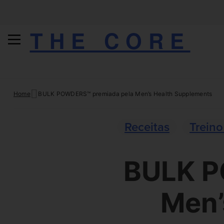
THE CORE
Skip
Home
BULK POWDERS™ premiada pela Men’s Health Supplements
to
content
Receitas
Treino
BULK P
Men’