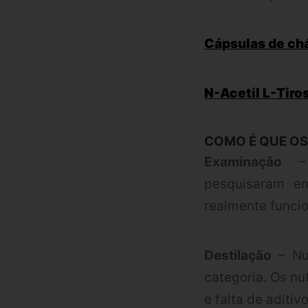
Cápsulas de ch
N-Acetil L-Tiro
COMO É QUE OS
Examinação
– A
pesquisaram e
realmente funci
Destilação
– Nut
categoria. Os nu
e falta de aditi