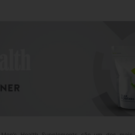
Men’s Health Supplements são um dos mais 