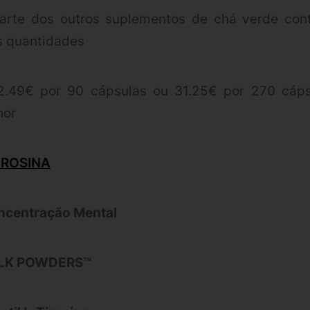
arte dos outros suplementos de chá verde con
s quantidades
.49€ por 90 cápsulas ou 31.25€ por 270 cápsu
hor
IROSINA
ncentração Mental
ULK POWDERS™