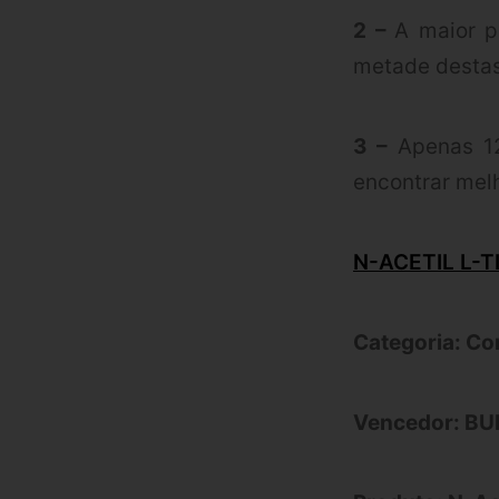
2 –
A maior p
metade desta
3 –
Apenas 12
encontrar mel
N-ACETIL L-T
Categoria: Co
Vencedor: B