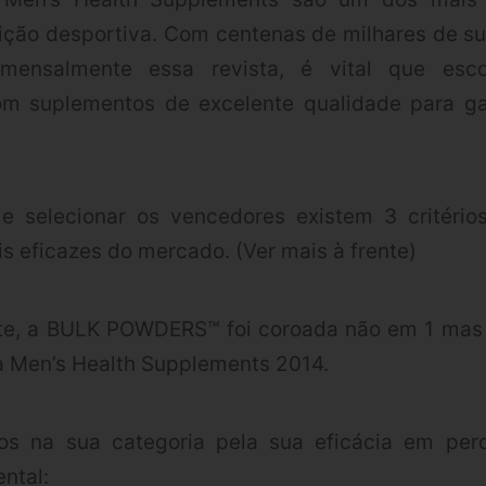
rição desportiva. Com centenas de milhares de s
ensalmente essa revista, é vital que esc
om suplementos de excelente qualidade para g
r e selecionar os vencedores existem 3 critéri
 eficazes do mercado. (Ver mais à frente)
te, a BULK POWDERS™ foi coroada não em 1 mas
a Men’s Health Supplements 2014.
s na sua categoria pela sua eficácia em per
ntal: