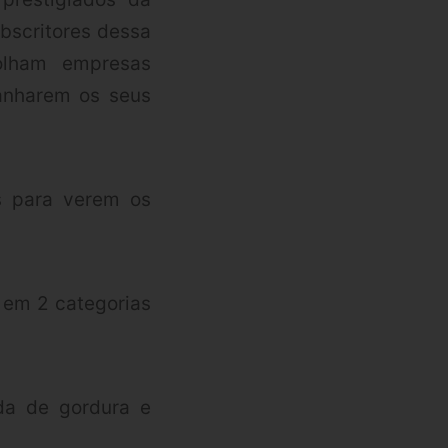
ubscritores dessa
olham empresas
anharem os seus
os para verem os
 em 2 categorias
da de gordura e