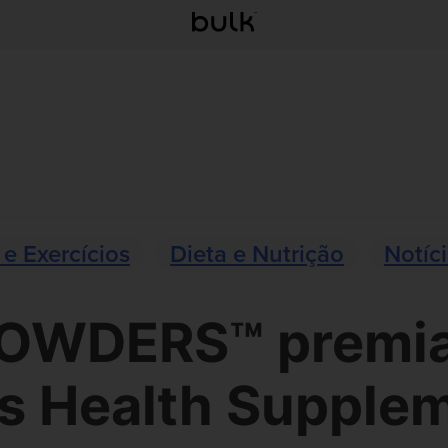
 e Exercícios
Dieta e Nutrição
Notíc
OWDERS™ premia
s Health Supple