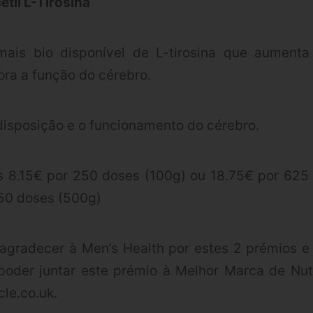
til L-Tirosina
ais bio disponível de L-tirosina que aumenta
ora a função do cérebro.
disposição e o funcionamento do cérebro.
s 8.15€ por 250 doses (100g) ou 18.75€ por 625
50 doses (500g)
agradecer à Men’s Health por estes 2 prémios e
poder juntar este prémio à Melhor Marca de Nu
le.co.uk.