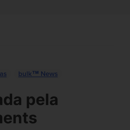
ias
bulk™ News
da pela
ments