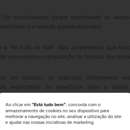
 Os nutricionistas foram escolhendo os venc
nibilidade e a relação qualidade/preço.
ia é “All bulk no bull”. Não acreditamos que tu
 Não escondemos composição ou fórmula dos prod
os um produto no mercado informamos ex
liás explicamos os benefícios para a saúde
m estudos recentes. E como os nossos clientes
Ao clicar em
"Está tudo bem"
, concorda com o
mais baixo possível.
armazenamento de cookies no seu dispositivo para
melhorar a navegação no site, analisar a utilização do site
e ajudar nas nossas iniciativas de marketing.
ntos que ganharam os Pr