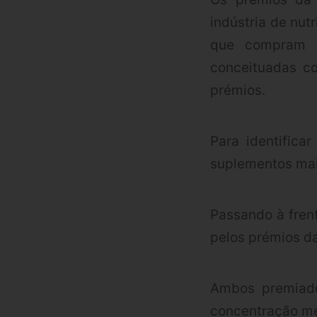
indústria de nut
que compram m
conceituadas c
prémios.
Para identifica
suplementos mais
Passando à fren
pelos prémios d
Ambos premiado
concentração me