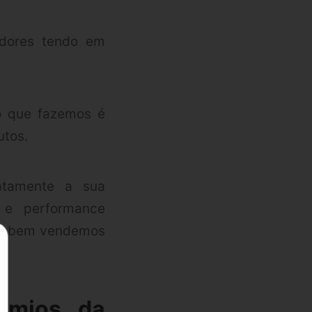
edores tendo em
do que fazemos é
utos.
atamente a sua
 e performance
 sabem vendemos
émios da