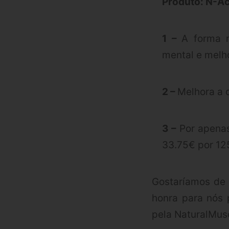
Produto: N-Ace
1 –
A forma m
mental e melh
2 –
Melhora a 
3 –
Por apena
33.75€ por 12
Gostaríamos de 
honra para nós 
pela NaturalMusc