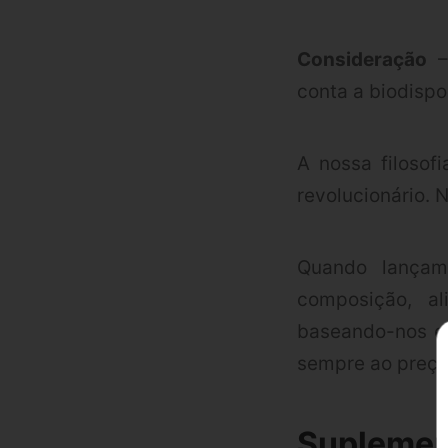
Consideração
–
conta a biodispo
A nossa filosof
revolucionário.
Quando lançam
composição, a
baseando-nos e
sempre ao preço 
Supleme