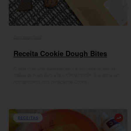
22nd Março 2019
Receita Cookie Dough Bites
Aí está mais uma surpreendente e deliciosa receita da
Papas de Aveia para a BULK POWDERS®, que desta vez
nos apresenta esta perdição de Cookie…
RECEITAS