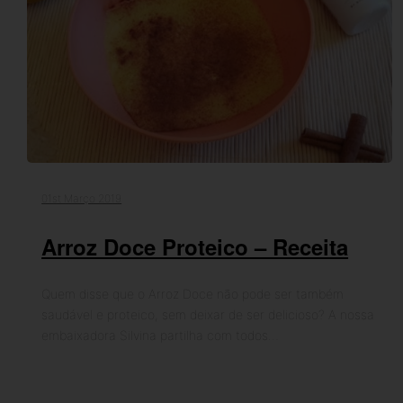
01st Março 2019
Arroz Doce Proteico – Receita
Quem disse que o Arroz Doce não pode ser também
saudável e proteico, sem deixar de ser delicioso? A nossa
embaixadora Silvina partilha com todos…