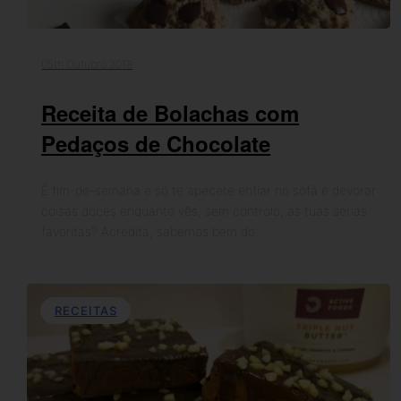
05th Outubro 2018
Receita de Bolachas com
Pedaços de Chocolate
É fim-de-semana e só te apecete enfiar no sofá e devorar
coisas doces enquanto vês, sem controlo, as tuas sérias
favoritas? Acredita, sabemos bem do…
RECEITAS