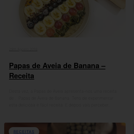
29th Agosto 2018
Papas de Aveia de Banana –
Receita
Desta vez, a Papas de Aveia apresenta-nos uma receita
de… Papas de Aveia de Banana. Tens de experimentar
esta deliciosa e fácil receita. E depois vais perceber…
RECEITAS