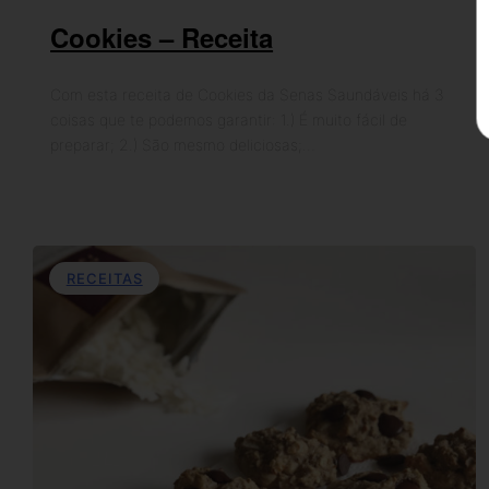
Cookies – Receita
Com esta receita de Cookies da Senas Saundáveis há 3
coisas que te podemos garantir: 1.) É muito fácil de
preparar; 2.) São mesmo deliciosas;…
RECEITAS