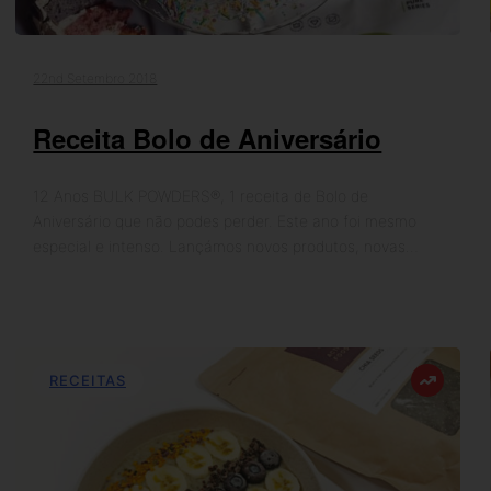
22nd Setembro 2018
Receita Bolo de Aniversário
12 Anos BULK POWDERS®, 1 receita de Bolo de
Aniversário que não podes perder. Este ano foi mesmo
especial e intenso. Lançámos novos produtos, novas…
RECEITAS