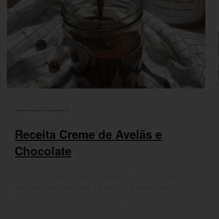
22nd Fevereiro 2019
Receita Creme de Avelãs e
Chocolate
Se há coisa que a Papas de Aveia nos habituou, para
além das suas deliciosas receitas, é a simplicidade e
facilidade da preparação das mesmas.…