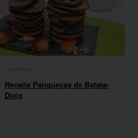
01st Fevereiro 2019
Receita Panquecas de Batata-
Doce
Receitas de panquecas há muitas, mas Panquecas de
Batata-Doce como esta, preparadas pela Papas de Aveia
para a BULK POWDERS®… duvidamos que encontres!
Preparação da…