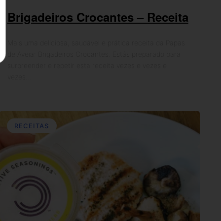
Brigadeiros Crocantes – Receita
Mais uma deliciosa, saudável e prática receita da Papas
de Aveia: Brigadeiros Crocantes. Estás preparado para
surpreender e repetir esta receita vezes e vezes e
vezes…
RECEITAS