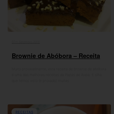
07th Setembro 2018
Brownie de Abóbora – Receita
Muito provavelmente, esta receita de brownie de abóbora
é uma das melhores receitas da Papas de Aveia. E olha
que temos visto (e provado) muitas.…
RECEITAS