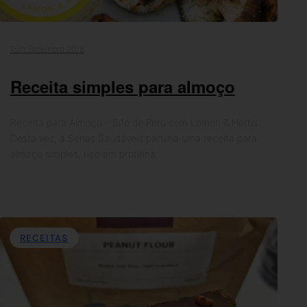
15th Setembro 2018
Receita simples para almoço
Receita para Almoço – Bife de Peru com Lemon & Herbs
Desta vez, a Senas Saudáveis partilha uma receita para
almoço simples, rico em proteína,…
RECEITAS