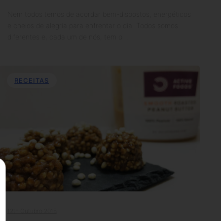
Nem todos temos de acordar bem-dispostos, energéticos
e cheios de alegria para enfrentar o dia. Todos somos
diferentes e, cada um de nós, tem o…
RECEITAS
12th Outubro 2018