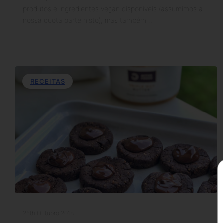
produtos e ingredientes vegan disponíveis (assumimos a
nossa quota parte nisto), mas também…
RECEITAS
26th Outubro 2018