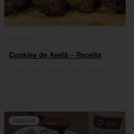
15th Março 2019
Cookies de Avelã – Receita
Receita de Cookies de Avelã – a melhor de sempre,
dizem. E nós acreditamos. Ou não fosse uma receita da
Senas Saundáveis que só nos…
RECEITAS