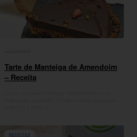
12th Julho 2018
Tarte de Manteiga de Amendoim
– Receita
Estás a ver aquela receita que impressiona até o mais
exigente dos convidados? Pois bem, a Papas de Aveia viu
ainda mais à frente, e…
RECEITAS