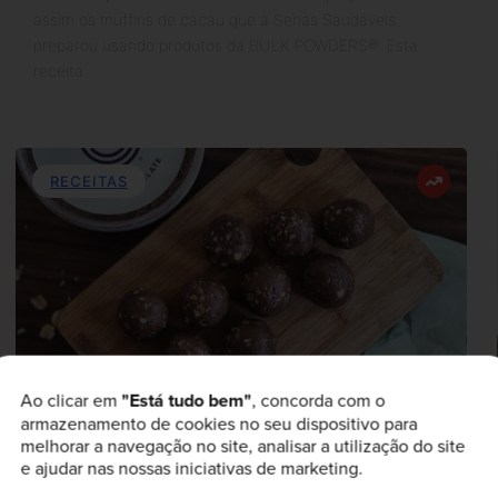
assim os muffins de cacau que a Senas Saudáveis
preparou usando produtos da BULK POWDERS®. Esta
receita…
RECEITAS
Ao clicar em
"Está tudo bem"
, concorda com o
armazenamento de cookies no seu dispositivo para
melhorar a navegação no site, analisar a utilização do site
e ajudar nas nossas iniciativas de marketing.
19th Outubro 2018