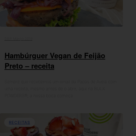
08th Março 2019
Hambúrguer Vegan de Feijão
Preto – receita
Sempre que recebemos um email da Papas de Aveia com
uma receita, mesmo antes de o abrir, aqui na BULK
POWDERS®, a nossa boca começa…
RECEITAS