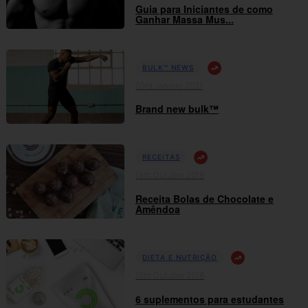
Guia para Iniciantes de como
Ganhar Massa Mus...
BULK™ NEWS
03rd Janeiro 2021
Brand new bulk™
RECEITAS
19th Outubro 2018
Receita Bolas de Chocolate e
Amêndoa
DIETA E NUTRIÇÃO
10th Outubro 2018
6 suplementos para estudantes