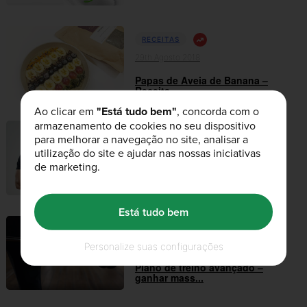
RECEITAS
29th Agosto 2018
Papas de Aveia de Banana –
Receita
Ao clicar em
"Está tudo bem"
, concorda com o
armazenamento de cookies no seu dispositivo
para melhorar a navegação no site, analisar a
DIETA E NUTRIÇÃO
utilização do site e ajudar nas nossas iniciativas
21st Maio 2018
de marketing.
O que é CLA e como tomar
Está tudo bem
TREINO E EXERCÍCIOS
29th Março 2018
Personalize suas configurações
Plano de treino avançado –
ganhar mass...