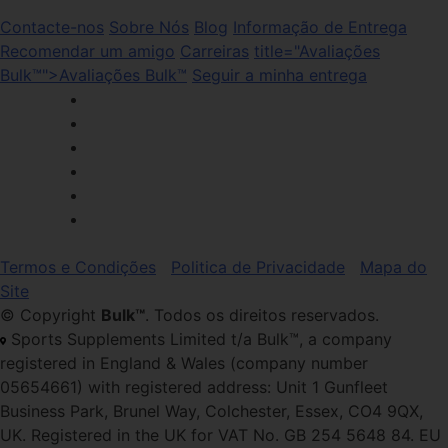
Contacte-nos
Sobre Nós
Blog
Informação de Entrega
Recomendar um amigo
Carreiras
title="Avaliações
Bulk™">Avaliações Bulk™
Seguir a minha entrega
Termos e Condições
Politica de Privacidade
Mapa do
Site
© Copyright
Bulk™
. Todos os direitos reservados.
Sports Supplements Limited t/a Bulk™, a company
registered in England & Wales (company number
05654661) with registered address: Unit 1 Gunfleet
Business Park, Brunel Way, Colchester, Essex, CO4 9QX,
UK. Registered in the UK for VAT No. GB 254 5648 84. EU