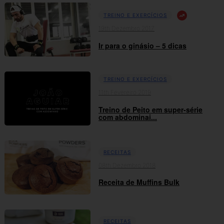
TREINO E EXERCÍCIOS
19th Dezembro 2017
Ir para o ginásio – 5 dicas
TREINO E EXERCÍCIOS
11th Fevereiro 2019
Treino de Peito em super-série
com abdominai...
RECEITAS
08th Dezembro 2018
Receita de Muffins Bulk
RECEITAS