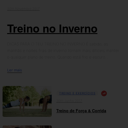
30th Novembro 2017
Treino no Inverno
DICAS PARA O TEU TREINO NO INVERNO É sabido, as
manhãs e noites frias de inverno tornam mais difíceis manter
o qualquer plano de treino. Quando está frio e escuro...
Ler mais
TREINO E EXERCÍCIOS
30th Junho 2017
Treino de Força & Corrida