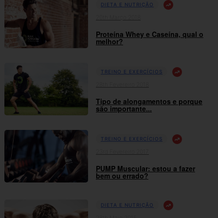
DIETA E NUTRIÇÃO
20th Março 2018
Proteína Whey e Caseína, qual o
melhor?
TREINO E EXERCÍCIOS
28th Fevereiro 2018
Tipo de alongamentos e porque
são importante...
TREINO E EXERCÍCIOS
23rd Fevereiro 2017
PUMP Muscular: estou a fazer
bem ou errado?
DIETA E NUTRIÇÃO
28th Maio 2015