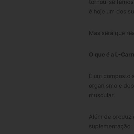
tornou-se famos
é hoje um dos su
Mas será que re
O que é a L-Carn
É um composto s
organismo e dep
muscular.
Além de produzid
suplementação.