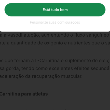
ueima de gordura para transformar em energia, a 
as de glicogénio nos músculos, promovendo uma m
Está tudo bem
Personalize suas configurações
 a vasodilatação, aumentando o fluxo sanguíneo
e a quantidade de oxigénio e nutrientes que o sa
es que tornam a L-Carnitina o suplemento de elei
sa gorda, tendo como excelentes efeitos secundá
 aceleração da recuperação muscular.
Carnitina para atletas