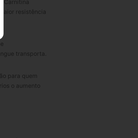
L-Carnitina
aior resistência
 e
ngue transporta.
ção para quem
rios o aumento