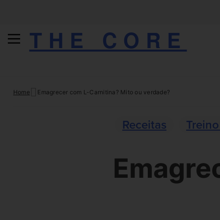
THE CORE
Skip
Home
Emagrecer com L-Carnitina? Mito ou verdade?
to
content
Receitas
Treino
Emagrec