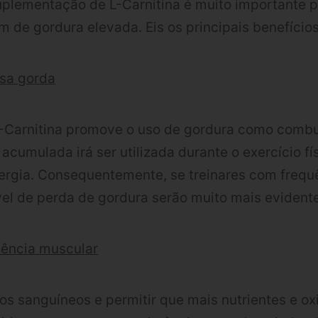
plementação de L-Carnitina é muito importante p
de gordura elevada. Eis os principais benefícios 
sa gorda
-Carnitina promove o uso de gordura como combus
 acumulada irá ser utilizada durante o exercício f
ergia. Consequentemente, se treinares com frequê
vel de perda de gordura serão muito mais evident
tência muscular
sos sanguíneos e permitir que mais nutrientes e ox