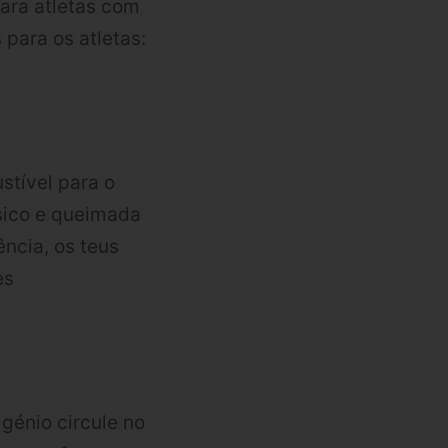
ara atletas com
para os atletas:
tível para o
ísico e queimada
ncia, os teus
es
igénio circule no