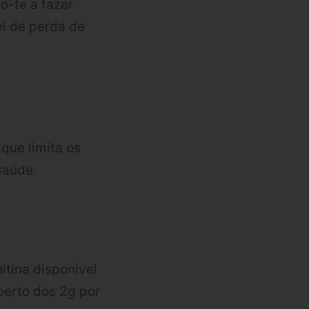
o-te a fazer
el de perda de
que limita os
saúde.
itina disponível
perto dos 2g por