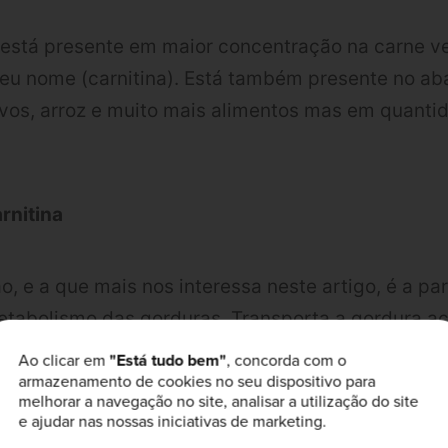
 está presente em maior concentração na carne v
u nome (carnitina). Está também presente no aba
, ovos, arroz e muito mais alimentos mas em quant
rnitina
ão, e a que mais nos interessa neste artigo, é a pa
etabolismo das gorduras. Transporta a gordura a
ser queimada e utilizada como energia, em conju
Ao clicar em
"Está tudo bem"
, concorda com o
armazenamento de cookies no seu dispositivo para
ono.
melhorar a navegação no site, analisar a utilização do site
e ajudar nas nossas iniciativas de marketing.