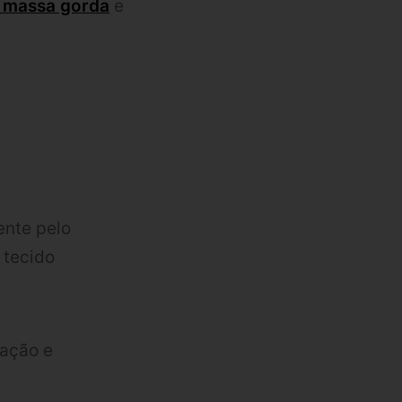
 massa gorda
e
ente pelo
 tecido
tação e