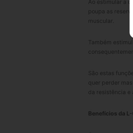
Ao estimular a q
poupa as reserv
muscular.
Também estimula
consequentement
São estas funçõ
quer perder mas
da resistência e
Benefícios da L-