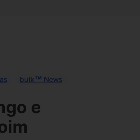
ias
bulk™ News
ngo e
oim