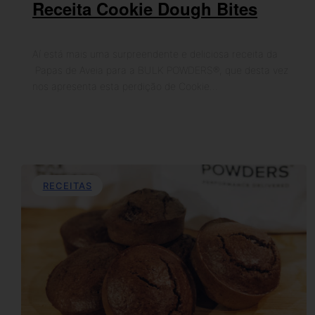
Receita Cookie Dough Bites
Aí está mais uma surpreendente e deliciosa receita da
Papas de Aveia para a BULK POWDERS®, que desta vez
nos apresenta esta perdição de Cookie…
RECEITAS