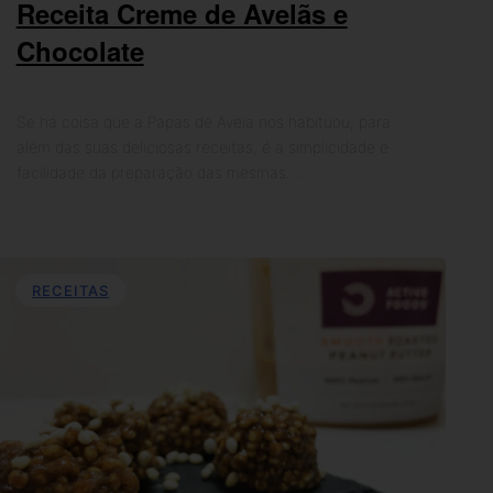
Receita Creme de Avelãs e
Chocolate
Se há coisa que a Papas de Aveia nos habituou, para
além das suas deliciosas receitas, é a simplicidade e
facilidade da preparação das mesmas.…
RECEITAS