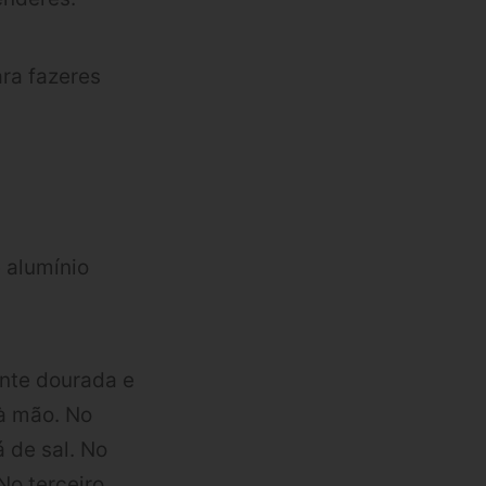
ra fazeres
 alumínio
ente dourada e
 à mão. No
 de sal. No
o terceiro,