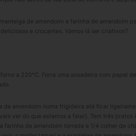
a manteiga de amendoim e farinha de amendoim pa
 deliciosas e crocantes. Vamos lá ser criativos?
 forno a 220°C. Forra uma assadeira com papel de
ado.
nha de amendoim numa frigideira até ficar ligeiram
(vais ver do que estamos a falar). Tem três pratos
 a farinha de amendoim torrada e 1/4 colher de chá
 ovo, o molho tamari e a manteiga de amendoim. N