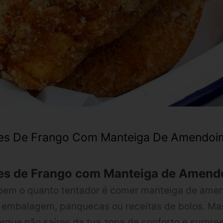
etes De Frango Com Manteiga De Amendoi
etes de Frango com Manteiga de Amen
bem o quanto tentador é comer manteiga de ame
 embalagem, panquecas ou receitas de bolos. Ma
orque não saíres da tua zona de conforto e surpre