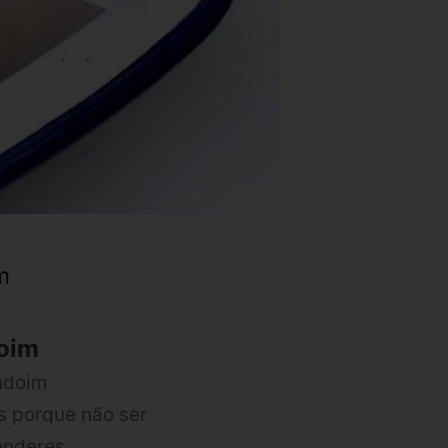
m
doim
ndoim
s porque não ser
enderes.