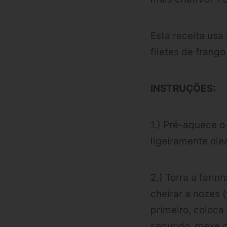
Esta receita us
filetes de frango
INSTRUÇÕES:
1.) Pré-aquece o
ligeiramente ole
2.) Torra a fari
cheirar a nozes 
primeiro, coloca
segundo, mexe o