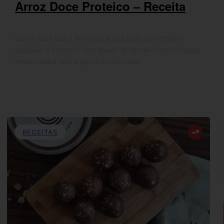
Arroz Doce Proteico – Receita
Quem disse que o Arroz Doce não pode ser também
saudável e proteico, sem deixar de ser delicioso? A nossa
embaixadora Silvina partilha com todos…
RECEITAS