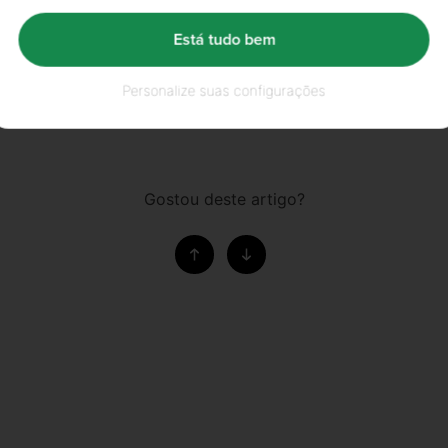
ta que vais brilhar.
Está tudo bem
Personalize suas configurações
Gostou deste artigo?