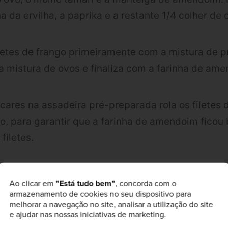
a da ervilha, a paprika e a restante 1/4 colher de 
iletes de frango primeiramente com a mistura de p
na mistura de ovos e finaliza com a farinha de ame
ocares na assadeira pré-preparada rola os filetes 
, para garantir que a farinha de amendoim ficou
filetes.
o por 15 minutos, até os filetes ficarem levemente
Ao clicar em
"Está tudo bem"
, concorda com o
armazenamento de cookies no seu dispositivo para
melhorar a navegação no site, analisar a utilização do site
 fica ao teu gosto. Agora convida amigos, famíl
e ajudar nas nossas iniciativas de marketing.
com esta receita de Filetes de Frango com Mante