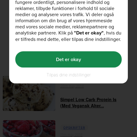
fungere ordentligt, personalisere indhold og
reklamer, tilbyde funktioner i forhold til sociale
medier og analysere vores trafik. Vi deler også
information om din brug af vores hjemmeside
Kunne du lide denne artikel?
med vores sociale medier, reklamepartnere og
analytiske partnere. Klik på
"Det er okay"
, hvis du
er tilfreds med dette, eller tilpas dine indstillinger.
Det er okay
Relaterede artikler
Tilpas dine indstillinger
OPSKRIFTER
28th maj 2018
Simpel Low Carb Protein Is
(Med Vegansk Alter...
OPSKRIFTER
11th maj 2016