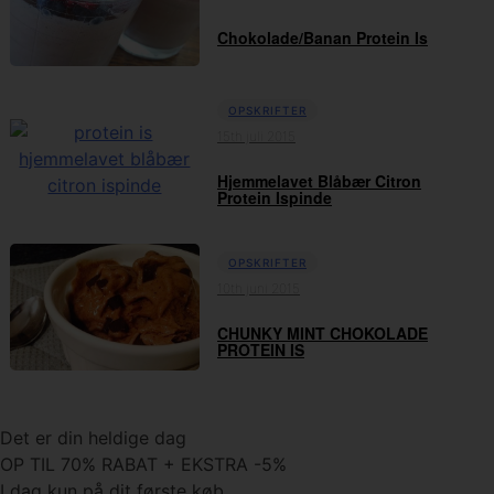
Chokolade/Banan Protein Is
OPSKRIFTER
15th juli 2015
Hjemmelavet Blåbær Citron
Protein Ispinde
OPSKRIFTER
10th juni 2015
CHUNKY MINT CHOKOLADE
PROTEIN IS
Det er din heldige dag
OP TIL 70% RABAT + EKSTRA -5%
I dag kun på dit første køb