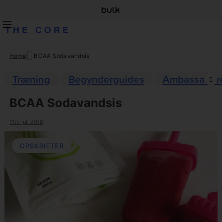
THE CORE
Home
BCAA Sodavandsis
Skip
to
Træning
Begynderguides
Ambassadør
content
BCAA Sodavandsis
11th juli 2018
OPSKRIFTER