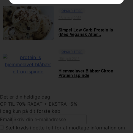
OPSKRIFTER
28th maj 2018
Simpel Low Carb Protein Is
(Med Vegansk Alter...
OPSKRIFTER
15th juli 2015
Hjemmelavet Blåbær Citron
Protein Ispinde
Det er din heldige dag
OP TIL 70% RABAT + EKSTRA -5%
I dag kun på dit første køb
Email
Sæt kryds
i dette felt for at modtage information om