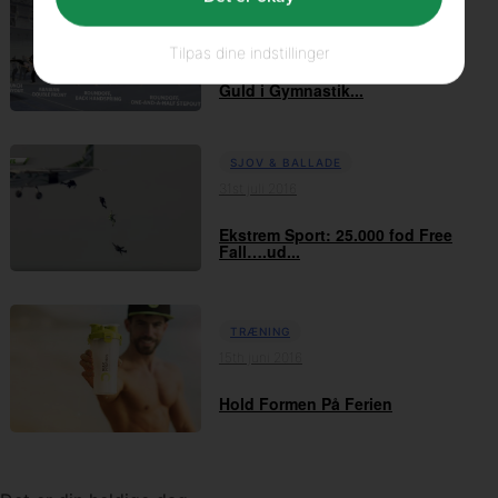
SJOV & BALLADE
10th august 2016
Tilpas dine indstillinger
Hvad Kræver Det At Vinde OL
Guld i Gymnastik...
SJOV & BALLADE
31st juli 2016
Ekstrem Sport: 25.000 fod Free
Fall….ud...
TRÆNING
15th juni 2016
Hold Formen På Ferien