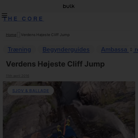
THE CORE
Home
Verdens Højeste Cliff Jump
Skip
to
Træning
Begynderguides
Ambassadør
content
Verdens Højeste Cliff Jump
11th april 2016
SJOV & BALLADE