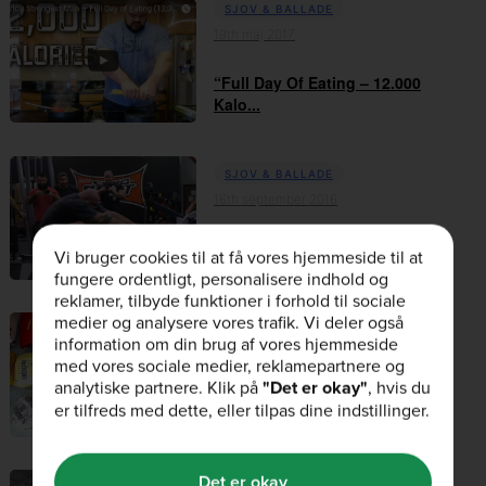
SJOV & BALLADE
19th maj 2017
“Full Day Of Eating – 12.000
Kalo...
SJOV & BALLADE
16th september 2016
Verdens Stærkeste Mand Ror
Vi bruger cookies til at få vores hjemmeside til at
Concept 2 100m Ro...
fungere ordentligt, personalisere indhold og
reklamer, tilbyde funktioner i forhold til sociale
medier og analysere vores trafik. Vi deler også
SJOV & BALLADE
information om din brug af vores hjemmeside
23rd august 2016
med vores sociale medier, reklamepartnere og
analytiske partnere. Klik på
"Det er okay"
, hvis du
Konkurrencespiser Prøver
er tilfreds med dette, eller tilpas dine indstillinger.
Kræfter Med 8280 K...
Det er okay