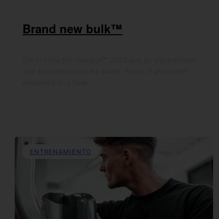
Brand new bulk™
Get to know the new bulk™ 2020 was an unpredictable
year for everyone on the planet. For us, it also meant
embarking on a huge…
ENTRENAMIENTO