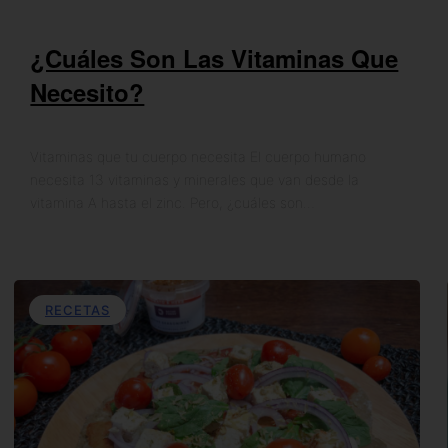
¿Cuáles Son Las Vitaminas Que
Necesito?
Vitaminas que tu cuerpo necesita El cuerpo humano
necesita 13 vitaminas y minerales que van desde la
vitamina A hasta el zinc. Pero, ¿cuáles son…
RECETAS