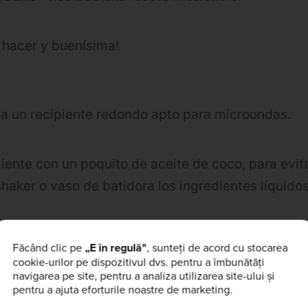
 hacer y buenísima!
sa un recipiente redondo apto para microondas.
iente con un poquito de aceite de coco, para evit
aker o vaso de batidora los ingredientes líquidos,
 que no queden grumitos.
Făcând clic pe
„E în regulă"
, sunteți de acord cu stocarea
piente hasta la mitad mas o menos, mas no por qu
cookie-urilor pe dispozitivul dvs. pentru a îmbunătăți
roondas.
navigarea pe site, pentru a analiza utilizarea site-ului și
pentru a ajuta eforturile noastre de marketing.
el interior y lo ponemos a máxima potencia 2 min