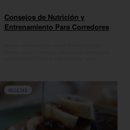
Consejos de Nutrición y
Entrenamiento Para Corredores
Nutrition and training for runners When it comes to
running, nutrition, warm-up, and cool down are essential
to keep you performing at peak conditions. What…
RECETAS