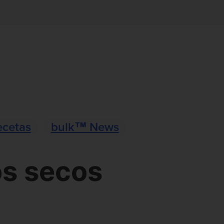
ecetas
bulk™ News
os secos