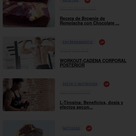
04th septiembre 2015
Receta de Brownie de
Remolacha con Chocolate ...
ENTRENAMIENTO
04th agosto 2016
WORKOUT-CADENA CORPORAL
POSTERIOR
DIETA Y NUTRICIÓN
29th octubre 2018
L-Tirosina: Beneficios, dosis y
efectos secun...
NOTICIAS