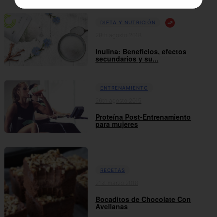
DIETA Y NUTRICIÓN
28th agosto 2018
Inulina: Beneficios, efectos
secundarios y su...
ENTRENAMIENTO
26th agosto 2015
Proteína Post-Entrenamiento
para mujeres
RECETAS
21st marzo 2018
Bocaditos de Chocolate Con
Avellanas