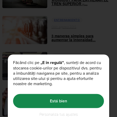
TREN SUPERIOR –...
ENTRENAMIENTO
08th agosto 2015
3 maneras simples para
aumentar la intensidad...
DIETA Y NUTRICIÓN
Făcând clic pe
„E în regulă"
, sunteți de acord cu
31st octubre 2017
stocarea cookie-urilor pe dispozitivul dvs. pentru
LA GLUTAMINA, ESE POLÉMICO
a îmbunătăți navigarea pe site, pentru a analiza
AMINOÁCIDO
utilizarea site-ului și pentru a ajuta eforturile
noastre de marketing.
DIETA Y NUTRICIÓN
27th julio 2017
Está bien
AMINOÁCIDOS – DESVELANDO
SECRETOS
Personaliza tus ajustes