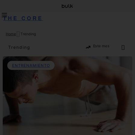
THE CORE
Home
Trending
Skip
to
Trending
content
ENTRENAMIENTO