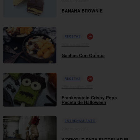
03rd mayo 2016
BANANA BROWNIE
RECETAS
07th enero 2019
Gachas Con Quinua
RECETAS
26th octubre 2017
Frankenstein Crispy Pops
Receta de Halloween
ENTRENAMIENTO
23rd mayo 2017
WORKOUT PARA ENTRENAR EL