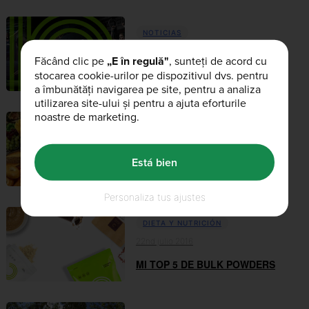
NOTICIAS
26th septiembre 2016
Făcând clic pe
„E în regulă"
, sunteți de acord cu
¡FUERTES 10 AÑOS!
stocarea cookie-urilor pe dispozitivul dvs. pentru
a îmbunătăți navigarea pe site, pentru a analiza
utilizarea site-ului și pentru a ajuta eforturile
noastre de marketing.
NOTICIAS
16th septiembre 2016
Está bien
VUELTA A LA RUTINA
Personaliza tus ajustes
DIETA Y NUTRICIÓN
22nd julio 2016
MI TOP 5 DE BULK POWDERS