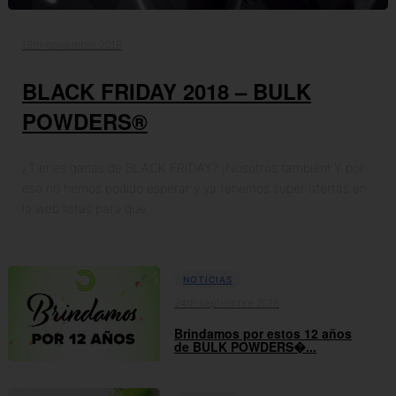
16th noviembre 2018
BLACK FRIDAY 2018 – BULK
POWDERS®
¿Tienes ganas de BLACK FRIDAY? ¡Nosotros también! Y por
eso no hemos podido esperar y ya tenemos super ofertas en
la web listas para que…
NOTICIAS
24th septiembre 2018
Brindamos por estos 12 años
de BULK POWDERS�...