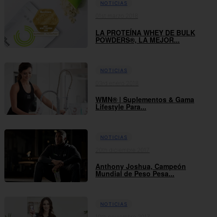
NOTICIAS
01st marzo 2018
LA PROTEÍNA WHEY DE BULK
POWDERS®, LA MEJOR...
NOTICIAS
03rd enero 2018
WMN® | Suplementos & Gama
Lifestyle Para...
NOTICIAS
20th diciembre 2017
Anthony Joshua, Campeón
Mundial de Peso Pesa...
NOTICIAS
10th noviembre 2017