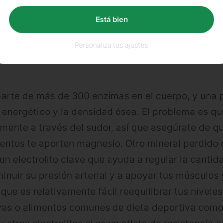
eles bajos de hierro en el cuerpo, especialmente s
Está bien
Personaliza tus ajustes
arte de más de 300 enzimas en el cuerpo, y una 
 energético y la densidad ósea. El problema es 
ente a través del sudor, así que asegúrate de que
entos te aporten magnesio. Otro mineral perdido 
 un electrolito clave que ayuda a regular la cantid
inuir su presión arterial y a apoyar tus músculos 
que es relativamente fácil reequilibrar tus nivele
vas o alimentos comunes de dieta deportiva como 