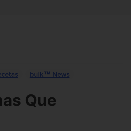
ecetas
bulk™ News
nas Que