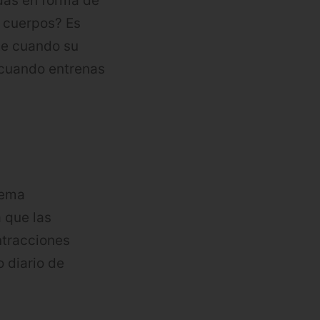
das en forma de
 cuerpos? Es
te cuando su
 cuando entrenas
tema
 que las
ntracciones
 diario de