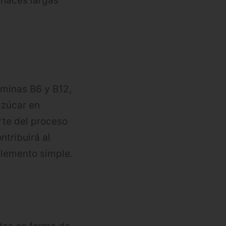
o haces largas
aminas B6 y B12,
 azúcar en
rte del proceso
ntribuirá al
plemento simple.