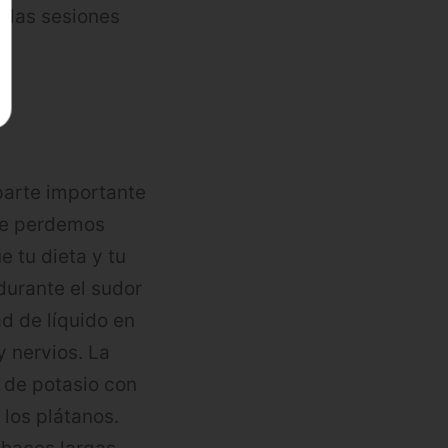
i las sesiones
parte importante
que perdemos
 tu dieta y tu
durante el sudor
ad de líquido en
y nervios. La
s de potasio con
los plátanos.