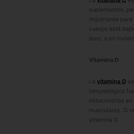
La
vitamina C
es
suplementos, pe
importante para
cuerpo está baj
duro, o en invier
Vitamina D
La
vitamina D
es
inmunológico fue
mitocondrias en 
musculares. Si n
vitamina D.