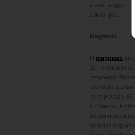
a que tengas niv
son largas.
Magnesio
El
magnesio
es p
del metabolismo
magnesio rápidam
rutina de suplem
es el potasio. Es
su cuerpo, a dism
buena noticia es 
bebidas deporti