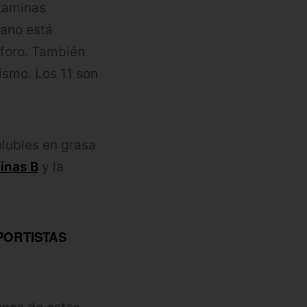
itaminas
mano está
sforo. También
ismo. Los 11 son
olubles en grasa
inas B
y la
PORTISTAS