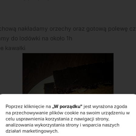
chową nakładamy orzechy oraz gotową polewę c
my do lodówki na około 1h
e kawałki
Poprzez kliknięcie na
„W porządku"
jest wyrażona zgoda
na przechowywanie plików cookie na swoim urządzeniu w
celu usprawnienia korzystania z nawigacji strony,
analizowania wykorzystania strony i wsparcia naszych
działań marketingowych.