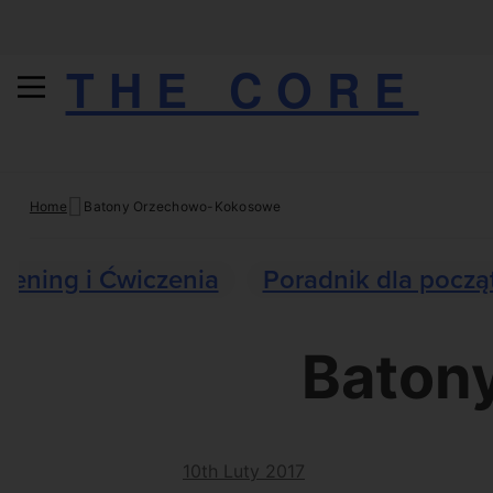
THE CORE
Skip
Home
Batony Orzechowo-Kokosowe
to
content
Trening i Ćwiczenia
Poradnik dla począ
Baton
10th Luty 2017