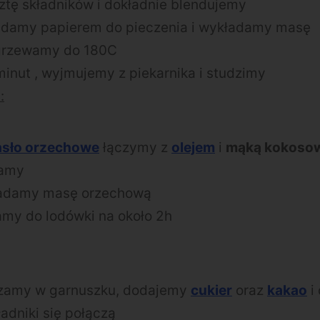
tę składników i dokładnie blendujemy
adamy papierem do pieczenia i wykładamy masę
zgrzewamy do 180C
nut , wyjmujemy z piekarnika i studzimy
:
sło orzechowe
łączymy z
olejem
i
mąką kokoso
zamy
ładamy masę orzechową
amy do lodówki na około 2h
zamy w garnuszku, dodajemy
cukier
oraz
kakao
i
adniki się połączą