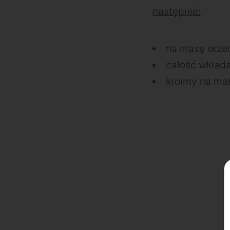
następnie:
na masę orze
całość wkłada
kroimy na mał