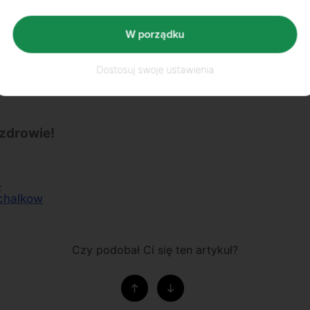
W porządku
Dostosuj swoje ustawienia
zdrowie!
z
chalkow
Czy podobał Ci się ten artykuł?