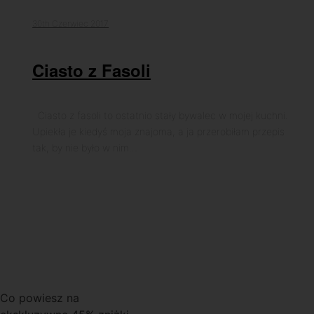
30th Czerwiec 2017
Ciasto z Fasoli
Ciasto z fasoli to ostatnio stały bywalec w mojej kuchni.
Upiekła je kiedyś moja znajoma, a ja przerobiłam przepis
tak, by nie było w nim…
Co powiesz na