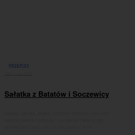
PRZEPISY
28th Lipiec 2016
Sałatka z Batatów i Soczewicy
Szybka, zdrowa, słodka, choć bez słodyczy – taka jest
własnie sałatka z batatów i soczewicy! Idealna, gdy
potrzebujesz zjeść coś, co Cię „zapcha”, a nie…