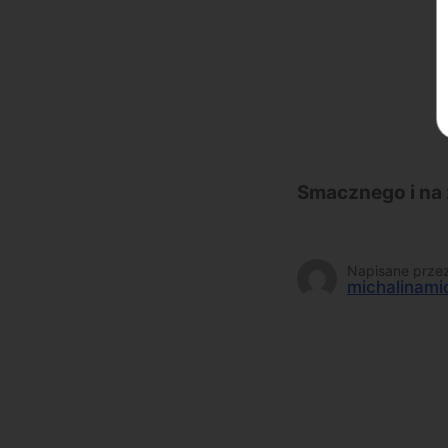
Smacznego i na 
Napisane prze
michalinami