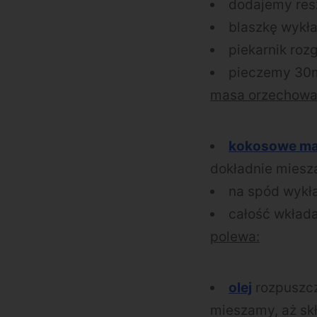
dodajemy resz
blaszkę wykł
piekarnik ro
pieczemy 30mi
masa orzechowa
kokosowe ma
dokładnie mies
na spód wyk
całość wkład
polewa:
olej
rozpuszc
mieszamy, aż skł