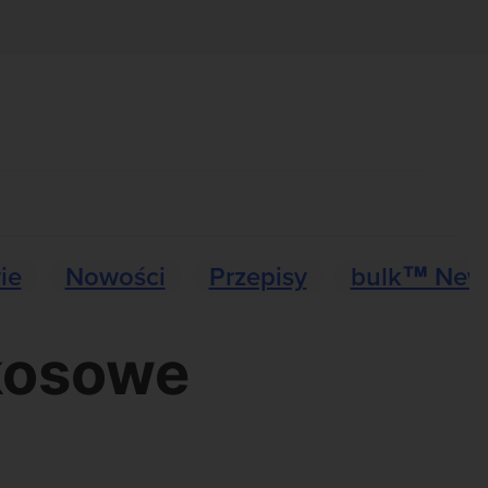
ie
Nowości
Przepisy
bulk™ New
kosowe