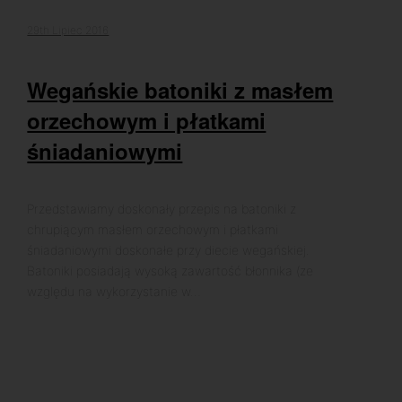
29th Lipiec 2016
Wegańskie batoniki z masłem
orzechowym i płatkami
śniadaniowymi
Przedstawiamy doskonały przepis na batoniki z
chrupiącym masłem orzechowym i płatkami
śniadaniowymi doskonałe przy diecie wegańskiej.
Batoniki posiadają wysoką zawartość błonnika (ze
względu na wykorzystanie w…