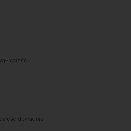
wą
– całość
 całość dokładnie