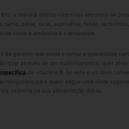
 B12, a maioria destas vitaminas encontra-se pre
carne, peixe, ovos, espinafres, feijão, lacticínios
 secos como a amêndoa e o amendoim.
il de garantir que estás a tomar a quantidade cer
o quer através de um multivitamínico, quer atra
specífica
de vitamina B. Se este é um bom conse
go obrigatório para quem segue uma dieta vegeta
sta vitamina na sua alimentação diária.