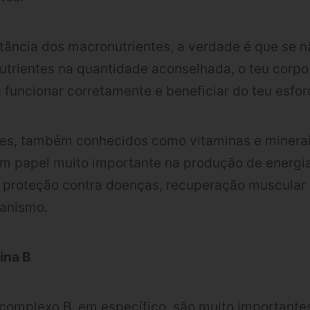
ância dos macronutrientes, a verdade é que se n
trientes na quantidade aconselhada, o teu corpo 
funcionar corretamente e beneficiar do teu esfor
tes, também conhecidos como vitaminas e minerai
 papel muito importante na produção de energi
 proteção contra doenças, recuperação muscular 
ganismo.
ina B
complexo B, em específico, são muito importante