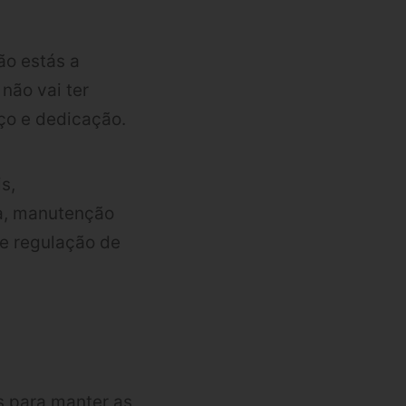
ão estás a
não vai ter
ço e dedicação.
s,
a, manutenção
e regulação de
s para manter as