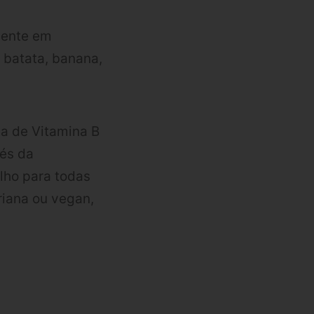
sente em
, batata, banana,
ta de Vitamina B
vés da
lho para todas
riana ou vegan,