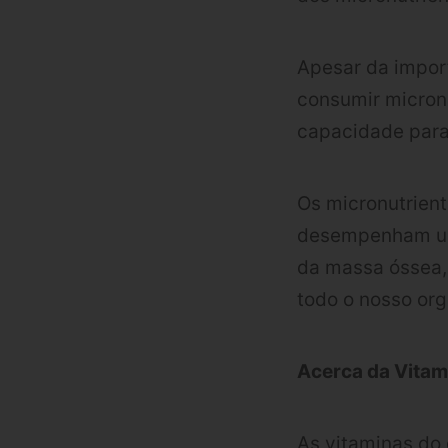
Apesar da import
consumir micronu
capacidade para 
Os micronutrien
desempenham um
da massa óssea,
todo o nosso or
Acerca da Vitam
As vitaminas do 