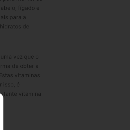
abelo, fígado e
ais para a
hidratos de
 uma vez que o
orma de obter a
Estas vitaminas
 isso, é
stante vitamina