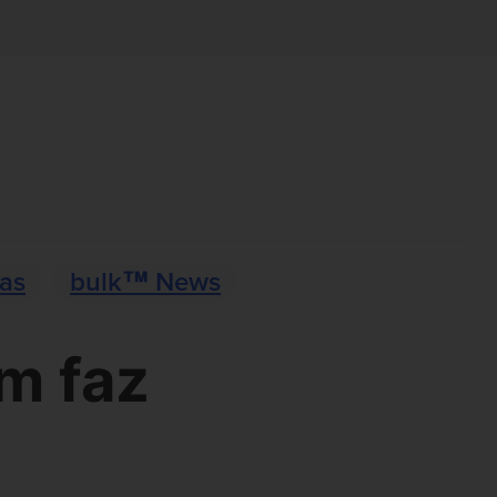
ias
bulk™ News
m faz