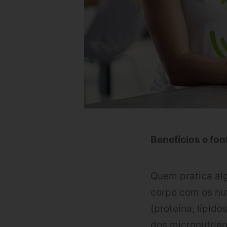
Benefícios e fon
Quem pratica alg
corpo com os nut
(proteína, lípid
dos micronutrien