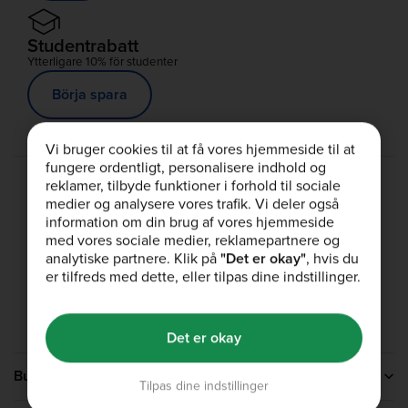
Protein för återhämtning
Protein för återhämtning
Studentrabatt
Ytterligare 10% för studenter
Complete Food Shake
Complete Food Shake
Börja spara
Proteinbars
Proteinbars
Vi bruger cookies til at få vores hjemmeside til at
Proteinsmoothies
Proteinsmoothies
fungere ordentligt, personalisere indhold og
reklamer, tilbyde funktioner i forhold til sociale
medier og analysere vores trafik. Vi deler også
Proteinsnacks
Proteinsnacks
information om din brug af vores hjemmeside
med vores sociale medier, reklamepartnere og
analytiske partnere. Klik på
"Det er okay"
, hvis du
Proteinrika livsmedel
Proteinrika livsmedel
er tilfreds med dette, eller tilpas dine indstillinger.
Det er okay
Bulk
Tilpas dine indstillinger
Kontakta oss