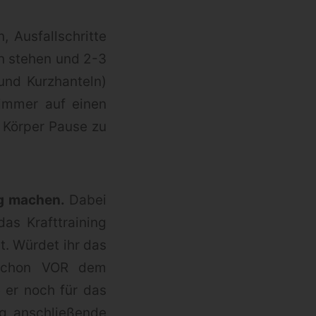
, Ausfallschritte
n stehen und 2-3
und Kurzhanteln)
 immer auf einen
 Körper Pause zu
ng machen.
Dabei
as Krafttraining
t. Würdet ihr das
 schon VOR dem
e er noch für das
ng anschließende