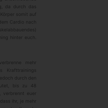
ng, da durch das
 Körper somit auf
t dem Cardio nach
muskelabbauendes)
ning hinter euch.
 verbrenne mehr
 Krafttrainings
jedoch durch den
utet, bis zu 48
, verbrennt euer
dass ihr, je mehr