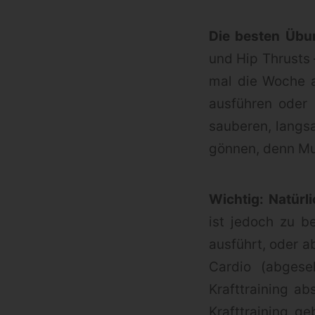
Die besten Übu
und Hip Thrusts
mal die Woche a
ausführen oder 
sauberen, langs
gönnen, denn Mu
Wichtig: Natürl
ist jedoch zu b
ausführt, oder a
Cardio (abges
Krafttraining ab
Krafttraining g