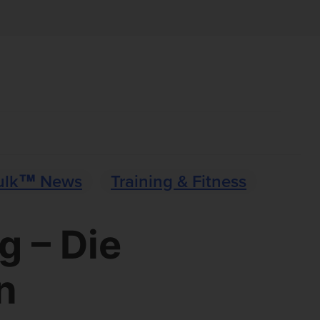
ulk™ News
Training & Fitness
g – Die
n