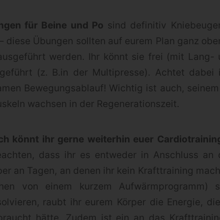
ngen
für Beine und Po
sind definitiv Kniebeugen
 – diese Übungen sollten auf eurem Plan ganz obe
usgeführt werden. Ihr könnt sie frei (mit Lang- 
geführt (z. B.in der Multipresse). Achtet dabei
amen Bewegungsablauf! Wichtig ist auch, seinem
skeln wachsen in der Regenerationszeit.
ich könnt ihr gerne weiterhin euer Cardiotraini
eachten, dass ihr es entweder in Anschluss an d
ber an Tagen, an denen ihr kein Krafttraining mach
ehen von einem kurzem Aufwärmprogramm)
solvieren, raubt ihr eurem Körper die Energie, di
ebraucht hätte. Zudem ist ein an das Krafttraini