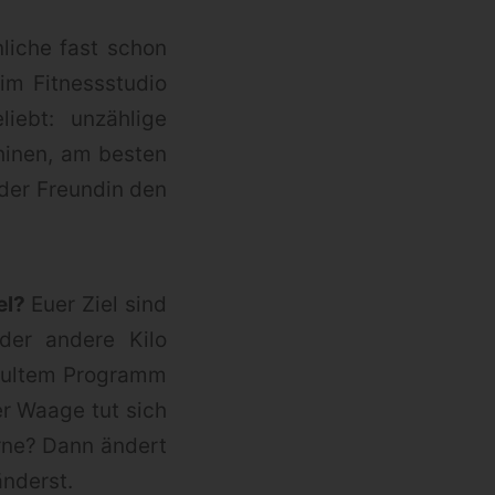
nliche fast schon
im Fitnessstudio
iebt: unzählige
hinen, am besten
 der Freundin den
el?
Euer Ziel sind
oder andere Kilo
pultem Programm
er Waage tut sich
erne? Dann ändert
änderst.