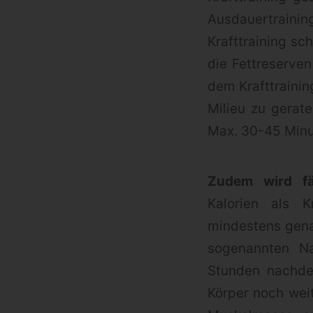
Ausdauertrainin
Krafttraining sc
die Fettreserven
dem Krafttrainin
Milieu zu gerate
Max. 30-45 Minu
Zudem wird fäl
Kalorien als K
mindestens gena
sogenannten Na
Stunden nachdem
Körper noch weit