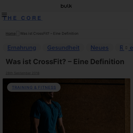
THE CORE
Home
Was ist CrossFit? – Eine Definition
Skip
to
Ernahrung
Gesundheit
Neues
Reze
content
Was ist CrossFit? – Eine Definition
28th September 2018
TRAINING & FITNESS