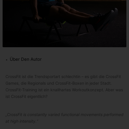
Über Den Autor
CrossFit ist die Trendsportart schlechtin – es gibt die CrossFit
Games, die Regionals und CrossFit-Boxen in jeder Stadt.
CrossFit-Training ist ein knallhartes Workoutkonzept. Aber was
ist CrossFit eigentlich?
„CrossFit is constantly varied functional movements performed
at high intensity.“