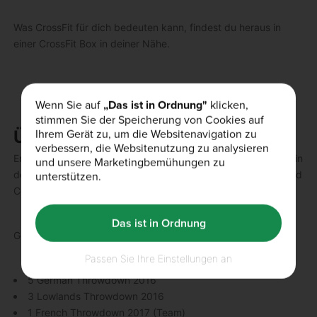
Was CrossFit für dich bedeuten kann, findest du heraus in
einer CrossFit Box in deiner Nähe.
Wenn Sie auf
„Das ist in Ordnung"
klicken,
stimmen Sie der Speicherung von Cookies auf
Ihrem Gerät zu, um die Websitenavigation zu
Über den Autor
verbessern, die Websitenutzung zu analysieren
Enes Karakoc ist CrossFit Level 1 Trainer. Seit 8 Jahren ist er in
und unsere Marketingbemühungen zu
unterstützen.
der Fitnessbranche aktiv und seit 5 Jahren CrossFit Athlet und
Coach.
Das ist in Ordnung
Größte Erfolge als Athlet:
Passen Sie Ihre Einstellungen an
5 German Throwdown 2016
3 Lowlands Throwdown 2016
1 French Throwdown 2017 (Team)