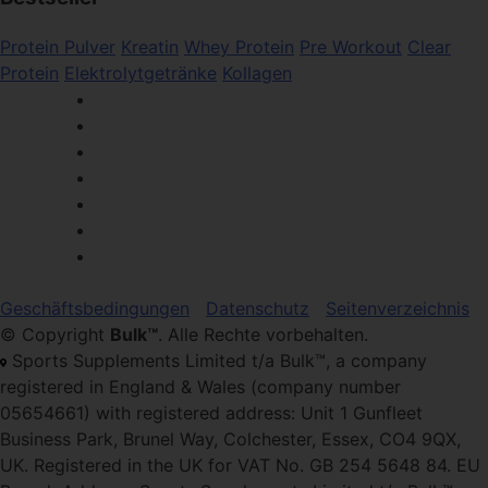
Protein Pulver
Kreatin
Whey Protein
Pre Workout
Clear
Protein
Elektrolytgetränke
Kollagen
Geschäftsbedingungen
Datenschutz
Seitenverzeichnis
© Copyright
Bulk™
. Alle Rechte vorbehalten.
Sports Supplements Limited t/a Bulk™, a company
registered in England & Wales (company number
05654661) with registered address: Unit 1 Gunfleet
Business Park, Brunel Way, Colchester, Essex, CO4 9QX,
UK. Registered in the UK for VAT No. GB 254 5648 84. EU