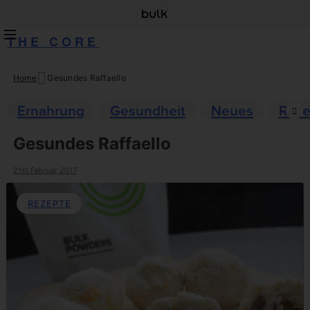
THE CORE
Home
Gesundes Raffaello
Skip
to
Ernahrung
Gesundheit
Neues
Reze
content
Gesundes Raffaello
21st Februar 2017
REZEPTE