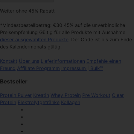
Weiter ohne 45% Rabatt
*Mindestbestellbetrag: €30 45% auf die unverbindliche
Preisempfehlung Gültig für alle Produkte mit Ausnahme
dieser ausgewählten Produkte
. Der Code ist bis zum Ende
des Kalendermonats gültig.
Kontakt
Über uns
Lieferinformationen
Empfehle einen
Freund
Affiliate Programm
Impressum | Bulk™
Bestseller
Protein Pulver
Kreatin
Whey Protein
Pre Workout
Clear
Protein
Elektrolytgetränke
Kollagen