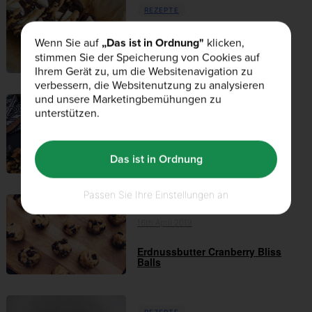
REZEPTE
17th Mai 2019
Wenn Sie auf
„Das ist in Ordnung"
klicken,
White Chocolate Brownie Bread
stimmen Sie der Speicherung von Cookies auf
Ihrem Gerät zu, um die Websitenavigation zu
verbessern, die Websitenutzung zu analysieren
und unsere Marketingbemühungen zu
unterstützen.
REZEPTE
17th Mai 2019
selbstgemachtes Kokosgranola
Das ist in Ordnung
Passen Sie Ihre Einstellungen an
REZEPTE
16th April 2019
Erdnussbutter Cranberry Bliss
Balls