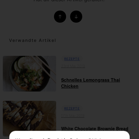
Verwandte Artikel
REZEPTE
23rd Mai 2019
Schnelles Lemongrass Thai
Chicken
REZEPTE
17th Mai 2019
White Chocolate Brownie Bread