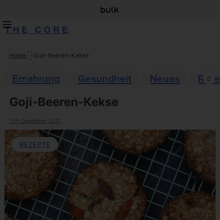
THE CORE
Home
Goji-Beeren-Kekse
Skip
to
Ernahrung
Gesundheit
Neues
Reze
content
Goji-Beeren-Kekse
11th Dezember 2017
REZEPTE