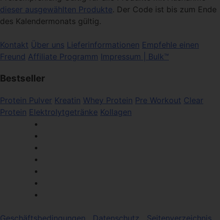
dieser ausgewählten Produkte
. Der Code ist bis zum Ende
des Kalendermonats gültig.
Kontakt
Über uns
Lieferinformationen
Empfehle einen
Freund
Affiliate Programm
Impressum | Bulk™
Bestseller
Protein Pulver
Kreatin
Whey Protein
Pre Workout
Clear
Protein
Elektrolytgetränke
Kollagen
Geschäftsbedingungen
Datenschutz
Seitenverzeichnis