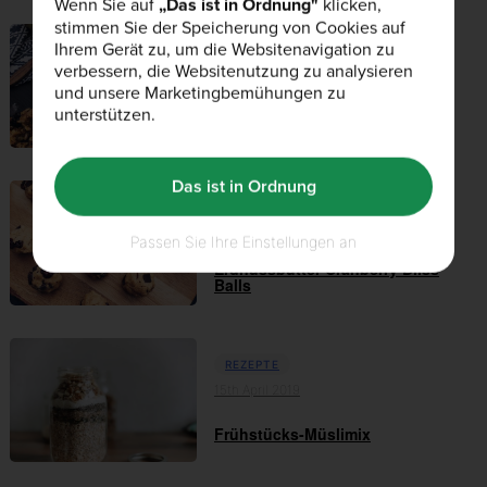
Wenn Sie auf
„Das ist in Ordnung"
klicken,
stimmen Sie der Speicherung von Cookies auf
Ihrem Gerät zu, um die Websitenavigation zu
REZEPTE
verbessern, die Websitenutzung zu analysieren
17th Mai 2019
und unsere Marketingbemühungen zu
unterstützen.
selbstgemachtes Kokosgranola
Das ist in Ordnung
REZEPTE
16th April 2019
Passen Sie Ihre Einstellungen an
Erdnussbutter Cranberry Bliss
Balls
REZEPTE
15th April 2019
Frühstücks-Müslimix