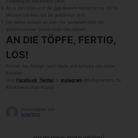
ausgelegten Backblech flach.
Ab in den Ofen und die
Goji
-Beeren-Kekse für ca. 10-15
Minuten backen, bis sie goldbraun sind.
Die Kekse einfach so zum Tee genießen oder mit
geschmolzener Schokolade dekorieren!
AN DIE TÖPFE, FERTIG,
LOS!
Probier das Rezept noch heute und schicke uns deine
Kreation
über
Facebook
,
Twitter
or
Instagram
@bulkpowders_de
#bulkbakes #bprecipes
Geschrieben von
julehinz
Hat dir dieser Artikel gefallen?