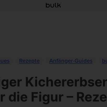
ues
Rezepte
Anfänger-Guides
b
iger Kichererbse
r die Figur – Rez