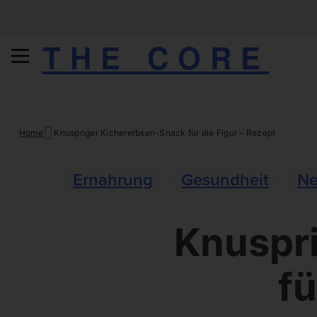
THE CORE
Skip
Home
Knuspriger Kichererbsen-Snack für die Figur – Rezept
to
content
Ernahrung
Gesundheit
Ne
Knuspr
fü