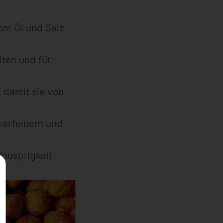
om Öl und Salz
ten und für
 damit sie von
verfeinern und
Knusprigkeit