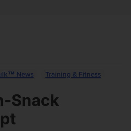
ulk™ News
Training & Fitness
n-Snack
ept