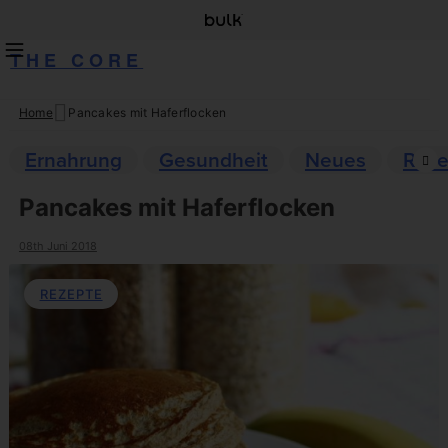
THE CORE
Home
Pancakes mit Haferflocken
Skip
to
Ernahrung
Gesundheit
Neues
Reze
content
Pancakes mit Haferflocken
08th Juni 2018
REZEPTE