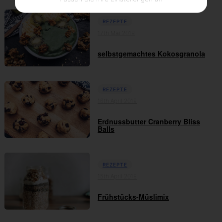
REZEPTE
17th Mai 2019
selbstgemachtes Kokosgranola
REZEPTE
16th April 2019
Erdnussbutter Cranberry Bliss
Balls
REZEPTE
15th April 2019
Frühstücks-Müslimix