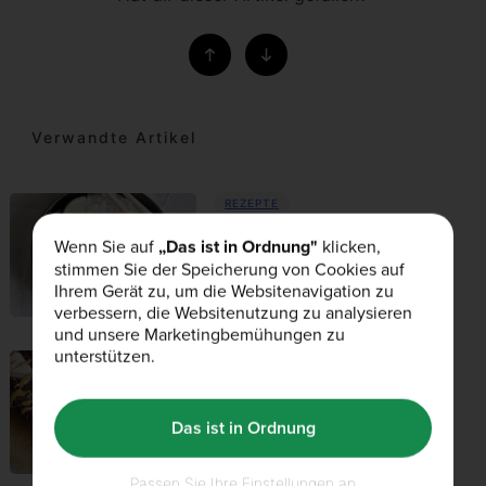
Verwandte Artikel
REZEPTE
23rd Mai 2019
Wenn Sie auf
„Das ist in Ordnung"
klicken,
stimmen Sie der Speicherung von Cookies auf
Schnelles Lemongrass Thai
Ihrem Gerät zu, um die Websitenavigation zu
Chicken
verbessern, die Websitenutzung zu analysieren
und unsere Marketingbemühungen zu
unterstützen.
REZEPTE
17th Mai 2019
Das ist in Ordnung
White Chocolate Brownie Bread
Passen Sie Ihre Einstellungen an