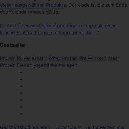
dieser ausgewählten Produkte
. Der Code ist bis zum Ende
des Kalendermonats gültig.
Kontakt
Über uns
Lieferinformationen
Empfehle einen
Freund
Affiliate Programm
Impressum | Bulk™
Bestseller
Protein Pulver
Kreatin
Whey Protein
Pre Workout
Clear
Protein
Elektrolytgetränke
Kollagen
Geschäftsbedingungen
Datenschutz
Seitenverzeichnis