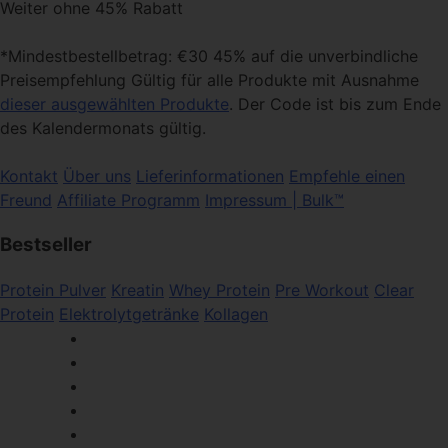
Weiter ohne 45% Rabatt
*Mindestbestellbetrag: €30 45% auf die unverbindliche
Preisempfehlung Gültig für alle Produkte mit Ausnahme
dieser ausgewählten Produkte
. Der Code ist bis zum Ende
des Kalendermonats gültig.
Kontakt
Über uns
Lieferinformationen
Empfehle einen
Freund
Affiliate Programm
Impressum | Bulk™
Bestseller
Protein Pulver
Kreatin
Whey Protein
Pre Workout
Clear
Protein
Elektrolytgetränke
Kollagen