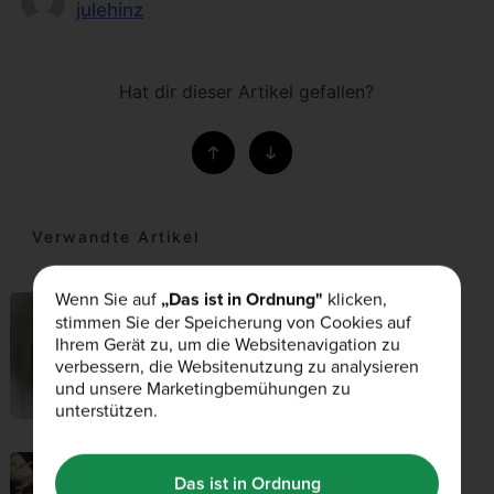
julehinz
Hat dir dieser Artikel gefallen?
Verwandte Artikel
Wenn Sie auf
„Das ist in Ordnung"
klicken,
REZEPTE
stimmen Sie der Speicherung von Cookies auf
23rd Mai 2019
Ihrem Gerät zu, um die Websitenavigation zu
verbessern, die Websitenutzung zu analysieren
Schnelles Lemongrass Thai
und unsere Marketingbemühungen zu
Chicken
unterstützen.
Das ist in Ordnung
REZEPTE