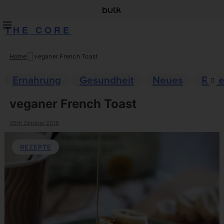
THE CORE
Home
veganer French Toast
Skip
to
Ernahrung
Gesundheit
Neues
Reze
content
veganer French Toast
05th Oktober 2018
REZEPTE