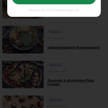
17th Mai 2019
Passen Sie Ihre Einstellungen an
White Chocolate Brownie Bread
REZEPTE
17th Mai 2019
selbstgemachtes Kokosgranola
REZEPTE
09th Mai 2019
Gesunde & glutenfreie Pizza
(vegan)
REZEPTE
16th April 2019