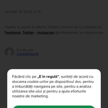
¡AHORA TE TOCA A TI!
Prueba la receta tú mismo. Publica una foto de tu creación en
Facebook
,
Twitter
o
Instagram
@bulkpowders_es #bprecetas
Escrito por
joseignacio
¿Le ha gustado este artículo?
Făcând clic pe
„E în regulă"
, sunteți de acord cu
stocarea cookie-urilor pe dispozitivul dvs. pentru
a îmbunătăți navigarea pe site, pentru a analiza
utilizarea site-ului și pentru a ajuta eforturile
noastre de marketing.
Artículos relacionados