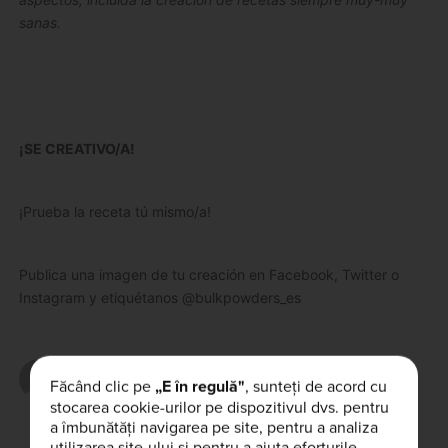
sanas.
¡SE CREATIVO/A!
¡Prueba la receta tú mismo/a!
Publica una imagen de tu creación en Facebook, Twitter o
Instagram y etiquétanos @bulkpowders_es
Escrito por
Făcând clic pe
„E în regulă"
, sunteți de acord cu
marinaperez
stocarea cookie-urilor pe dispozitivul dvs. pentru
a îmbunătăți navigarea pe site, pentru a analiza
utilizarea site-ului și pentru a ajuta eforturile