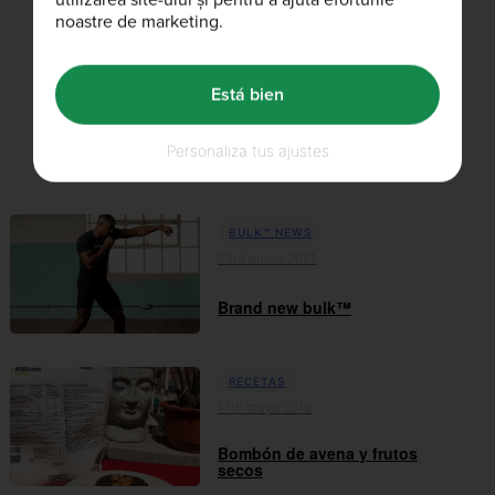
¿Le ha gustado este artículo?
noastre de marketing.
Está bien
Personaliza tus ajustes
Artículos relacionados
BULK™ NEWS
03rd enero 2021
Brand new bulk™
RECETAS
17th mayo 2019
Bombón de avena y frutos
secos