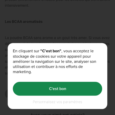
intensivement.
Les BCAA aromatisés
La poudre BCAA sans arome a un gout très amer. Si vous avez
déjà essayé de la mélanger dans un shake protéiné, vous êtes
surement au courant. Pour surmonter ce problème, nous
En cliquant sur
"C'est bon"
, vous acceptez le
avons développé
des BCAA instantanés
disponibles avec 5
stockage de cookies sur votre appareil pour
améliorer la navigation sur le site, analyser son
saveurs différentes: Coca, Pomme & Citron Vert, Fruits Rouges
utilisation et contribuer à nos efforts de
et Tropical. Ceci vous permet d’utiliser les BCAA les plus purs
marketing.
sans devoir affronter leur gout naturel.
C'est bon
Skrevet af
antoinebecaglia
Personnalisez vos paramètres
Avez-vous aimé cet article?