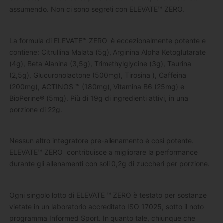
assumendo. Non ci sono segreti con ELEVATE™ ZERO.
La formula di ELEVATE™ ZERO è eccezionalmente potente e
contiene: Citrullina Malata (5g), Arginina Alpha Ketoglutarate
(4g), Beta Alanina (3,5g), Trimethylglycine (3g), Taurina
(2,5g), Glucuronolactone (500mg), Tirosina ), Caffeina
(200mg), ACTINOS ™ (180mg), Vitamina B6 (25mg) e
BioPerine® (5mg). Più di 19g di ingredienti attivi, in una
porzione di 22g.
Nessun altro integratore pre-allenamento è così potente.
ELEVATE™ ZERO contribuisce a migliorare la performance
durante gli allenamenti con soli 0,2g di zuccheri per porzione.
Ogni singolo lotto di ELEVATE ™ ZERO è testato per sostanze
vietate in un laboratorio accreditato ISO 17025, sotto il noto
programma Informed Sport. In quanto tale, chiunque che