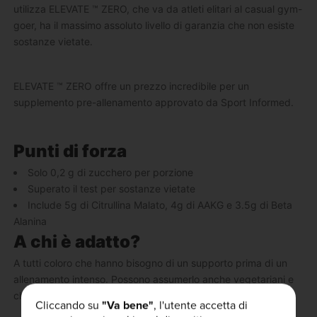
utilizza ELEVATE ™ ZERO, che va da atleti elitari al casual gym-
goer, ha il massimo assoluto livello di garanzia che non esiste
sostanze vietate.
ELEVATE ™ ZERO offre un prezzo incredibile per un
supplemento pre-allenamento approvato da Sport Informed.
Punti di forza
Solo 0,2 g di zucchero per porzione
Superato il test per sostanze vietate
Include 5g di Citrullina Malato, 4g di AAKG e 3.5g di Beta
Alanina
A chi è adatto?
A tutti coloro che hanno bisogno di un supporto prima di un
allenamento intenso. Possono assumerlo anche vegetariani e
chi segue una dieta priva di soia.
Cliccando su
"Va bene"
, l'utente accetta di