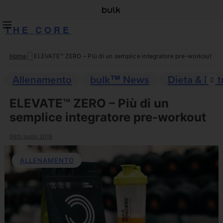
THE CORE
Home
ELEVATE™ ZERO – Più di un semplice integratore pre-workout
Skip
to
Allenamento
bulk™ News
Dieta & Nut
content
ELEVATE™ ZERO – Più di un
semplice integratore pre-workout
06th luglio 2018
ALLENAMENTO