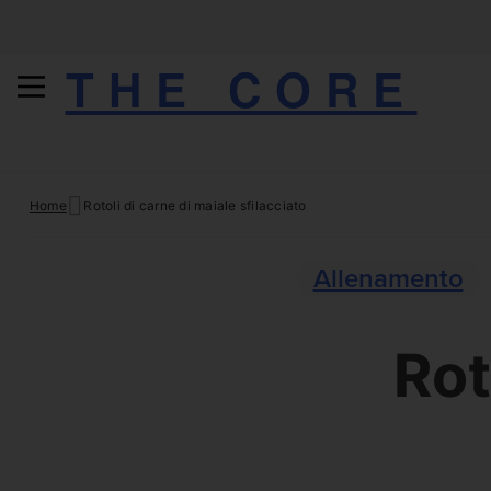
THE CORE
Skip
Home
Rotoli di carne di maiale sfilacciato
to
content
Allenamento
Rot