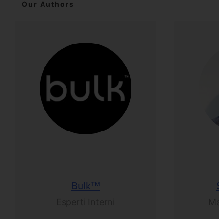
Our Authors
Bulk™
Esperti Interni
Ma