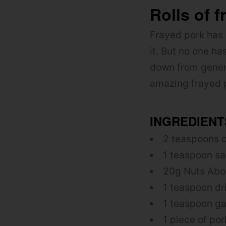
Rolls of 
Frayed pork has 
it.
But no one ha
down from genera
amazing frayed p
INGREDIENT
2 teaspoons o
1 teaspoon sa
20g Nuts Abo
1 teaspoon dr
1 teaspoon ga
1 piece of por