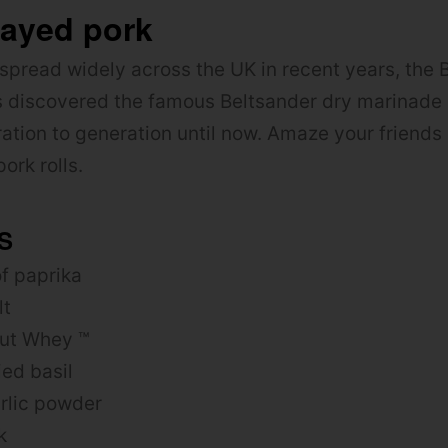
frayed pork
spread widely across the UK in recent years, the Br
s discovered the famous Beltsander dry marinade
tion to generation until now.
Amaze your friends 
ork rolls.
S
f paprika
lt
ut Whey ™
ied basil
rlic powder
k