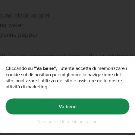
round black pepper
ing water
ayenne pepper
ts for the spice mix and apply it dry by rubbing it
e it is completely covered.
Cliccando su
"Va bene"
, l'utente accetta di memorizzare i
cookie sul dispositivo per migliorare la navigazione del
t and
Nuts About Whey
™
in boiling water and pour i
sito, analizzare l'utilizzo del sito e assistere nelle nostre
attività di marketing.
 cook over low heat for at least 8 hours.
 from the pan.
Va bene
ead, barbecue sauce and coleslaw
Personalizza le tue impostazioni
 YOU!