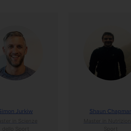
Simon Jurkiw
Shaun Chapma
ster in Scienze
Master in Nutrizion
dello Sport
Sport