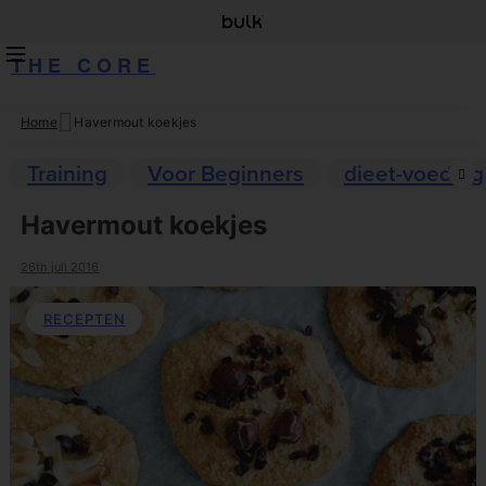
THE CORE
Home
Havermout koekjes
Skip
to
Training
Voor Beginners
dieet-voeding
content
Havermout koekjes
26th juli 2016
RECEPTEN