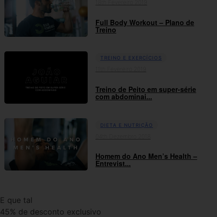
18th Fevereiro 2019
Full Body Workout – Plano de
Treino
TREINO E EXERCÍCIOS
11th Fevereiro 2019
Treino de Peito em super-série
com abdominai...
DIETA E NUTRIÇÃO
04th Dezembro 2018
Homem do Ano Men’s Health –
Entrevist...
E que tal
45% de desconto exclusivo