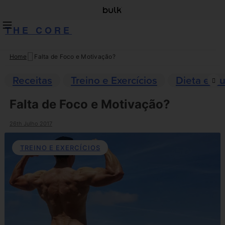
THE CORE
Home
Falta de Foco e Motivação?
Skip
to
Receitas
Treino e Exercícios
Dieta e Nu
content
Falta de Foco e Motivação?
26th Julho 2017
TREINO E EXERCÍCIOS