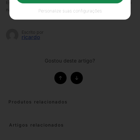
Estes conselhos servem não só para o Fitness, mas para tudo
na nossa vida!
Personalize suas configurações
Escrito por
ricardo
Gostou deste artigo?
Produtos relacionados
Artigos relacionados