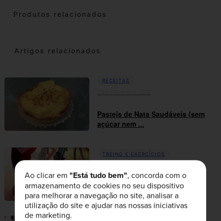
Produtos relacionados
Artigos relacionados
RECEITAS
29th Fevereiro 2016
Pasteis de Nata Saudáveis (sem
açúcar nem ...
TREINO E EXERCÍCIOS
29th Maio 2015
Ao clicar em
"Está tudo bem"
, concorda com o
armazenamento de cookies no seu dispositivo
Junta-te à nossa Comunidade
de Cardio com a ...
para melhorar a navegação no site, analisar a
utilização do site e ajudar nas nossas iniciativas
de marketing.