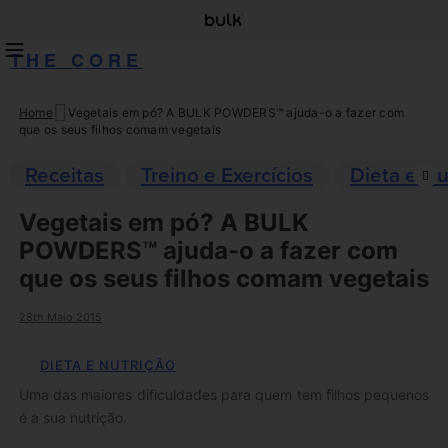
THE CORE
Home
Vegetais em pó? A BULK POWDERS™ ajuda-o a fazer com
Skip
que os seus filhos comam vegetais
to
content
Receitas
Treino e Exercícios
Dieta e Nu
Vegetais em pó? A BULK
POWDERS™ ajuda-o a fazer com
que os seus filhos comam vegetais
28th Maio 2015
DIETA E NUTRIÇÃO
Uma das maiores dificuldades para quem tem filhos pequenos
é a sua nutrição.