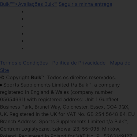
Bulk™">Avaliações Bulk™
Seguir a minha entrega
Termos e Condições
Politica de Privacidade
Mapa do
Site
© Copyright
Bulk™
. Todos os direitos reservados.
Sports Supplements Limited t/a Bulk™, a company
registered in England & Wales (company number
05654661) with registered address: Unit 1 Gunfleet
Business Park, Brunel Way, Colchester, Essex, CO4 9QX,
UK. Registered in the UK for VAT No. GB 254 5648 84. EU
Branch Address: Sports Supplements Limited t/a Bulk™,
Centrum Logistyczne, Łąkowa, 23, 55-095, Mirków,
Poland. Registered in Poland for VAT No. PL 5263149127