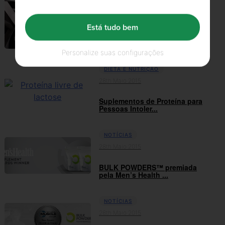
DIETA E NUTRIÇÃO
28th Maio 2015
Está tudo bem
Suplementos Durante o Treino
Personalize suas configurações
DIETA E NUTRIÇÃO
28th Maio 2015
Suplementos de Proteína para
Pessoas Intoler...
NOTÍCIAS
28th Maio 2015
BULK POWDERS™ premiada
pela Men’s Health ...
NOTÍCIAS
28th Maio 2015