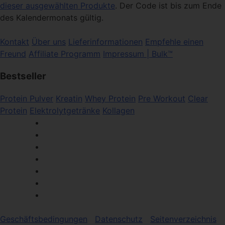
dieser ausgewählten Produkte
. Der Code ist bis zum Ende
des Kalendermonats gültig.
Kontakt
Über uns
Lieferinformationen
Empfehle einen
Freund
Affiliate Programm
Impressum | Bulk™
Bestseller
Protein Pulver
Kreatin
Whey Protein
Pre Workout
Clear
Protein
Elektrolytgetränke
Kollagen
Geschäftsbedingungen
Datenschutz
Seitenverzeichnis