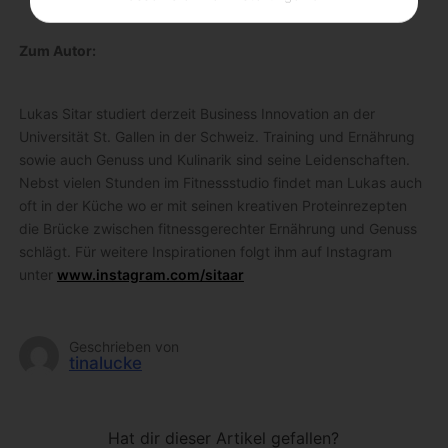
Zum Autor:
Lukas Sitar studiert derzeit Business Innovation an der
Universität St. Gallen in der Schweiz. Training und Ernährung
sowie auch Genuss und Kulinarik sind seine Leidenschaften.
Nebst vielen Stunden im Fitnessstudio findet man Lukas auch
oft in der Küche wo er mit seinen kreativen Proteinrezepten
die Brücke zwischen fitnessgerechter Ernährung und Genuss
schlägt. Für weitere Inspirationen folgt ihm auf Instagram
unter
www.instagram.com/sitaar
Geschrieben von
tinalucke
Hat dir dieser Artikel gefallen?