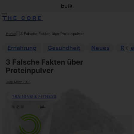
THE CORE
Home
3 Falsche Fakten über Proteinpulver
Skip
to
Ernahrung
Gesundheit
Neues
Reze
content
3 Falsche Fakten über
Proteinpulver
04th März 2016
TRAINING & FITNESS