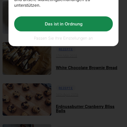
unterstützen.
REZEPTE
23rd Mai 2019
Schnelles Lemongrass Thai
Das ist in Ordnung
Chicken
Passen Sie Ihre Einstellungen an
REZEPTE
17th Mai 2019
White Chocolate Brownie Bread
REZEPTE
16th April 2019
Erdnussbutter Cranberry Bliss
Balls