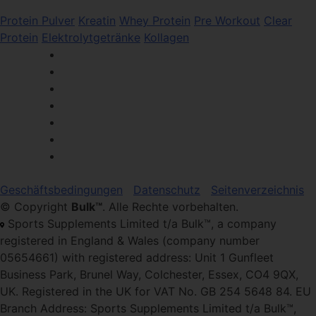
Protein Pulver
Kreatin
Whey Protein
Pre Workout
Clear
Protein
Elektrolytgetränke
Kollagen
Geschäftsbedingungen
Datenschutz
Seitenverzeichnis
© Copyright
Bulk™
. Alle Rechte vorbehalten.
Sports Supplements Limited t/a Bulk™, a company
registered in England & Wales (company number
05654661) with registered address: Unit 1 Gunfleet
Business Park, Brunel Way, Colchester, Essex, CO4 9QX,
UK. Registered in the UK for VAT No. GB 254 5648 84. EU
Branch Address: Sports Supplements Limited t/a Bulk™,