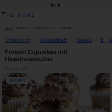
THE CORE
Home
Protein Cupcakes mit Haselnussbutter
Skip
to
Ernahrung
Gesundheit
Neues
Reze
content
Protein Cupcakes mit
Haselnussbutter
23rd August 2018
REZEPTE