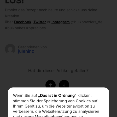
LOS!
Probier das Rezept noch heute und schicke uns deine
Kreation
über
Facebook
,
Twitter
or
Instagram
@bulkpowders_de
#bulkbakes #bprecipes
Geschrieben von
julehinz
Hat dir dieser Artikel gefallen?
Wenn Sie auf
„Das ist in Ordnung"
klicken,
stimmen Sie der Speicherung von Cookies auf
Verwandte Artikel
Ihrem Gerät zu, um die Websitenavigation zu
verbessern, die Websitenutzung zu analysieren
und unsere Marketingbemühungen zu