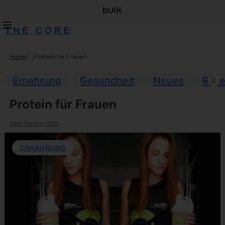
THE CORE
Home
Protein für Frauen
Skip
to
Ernahrung
Gesundheit
Neues
Reze
content
Protein für Frauen
29th Oktober 2015
ERNAHRUNG