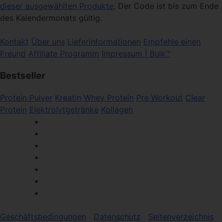
dieser ausgewählten Produkte
. Der Code ist bis zum Ende
des Kalendermonats gültig.
Kontakt
Über uns
Lieferinformationen
Empfehle einen
Freund
Affiliate Programm
Impressum | Bulk™
Bestseller
Protein Pulver
Kreatin
Whey Protein
Pre Workout
Clear
Protein
Elektrolytgetränke
Kollagen
Geschäftsbedingungen
Datenschutz
Seitenverzeichnis