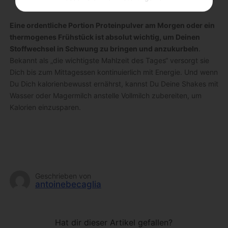
Eine ordentliche Portion Proteinpulver am Morgen oder ein
thermogenes Frühstück ist absolut wichtig, um Deinen
Stoffwechsel in Schwung zu bringen und anzukurbeln
.
Bekannt als „die wichtigste Mahlzeit des Tages“ versorgt sie
Dich bis zum Mittagessen kontinuierlich mit Energie. Und wenn
Du Dich kalorienbewusst ernährst, kannst Du Deine Shakes mit
Wasser oder Magermilch anstelle Vollmilch zubereiten, um
Kalorien einzusparen.
Geschrieben von
antoinebecaglia
Hat dir dieser Artikel gefallen?