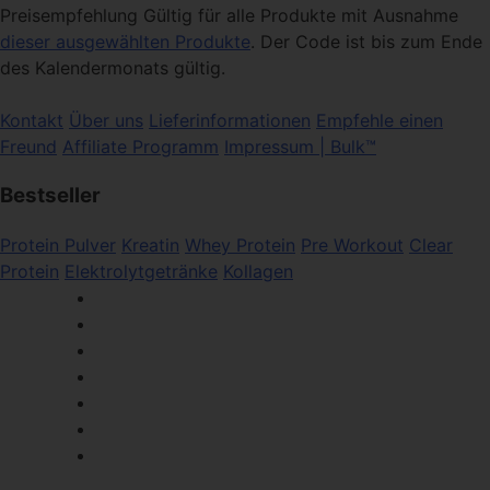
Preisempfehlung Gültig für alle Produkte mit Ausnahme
dieser ausgewählten Produkte
. Der Code ist bis zum Ende
des Kalendermonats gültig.
Kontakt
Über uns
Lieferinformationen
Empfehle einen
Freund
Affiliate Programm
Impressum | Bulk™
Bestseller
Protein Pulver
Kreatin
Whey Protein
Pre Workout
Clear
Protein
Elektrolytgetränke
Kollagen