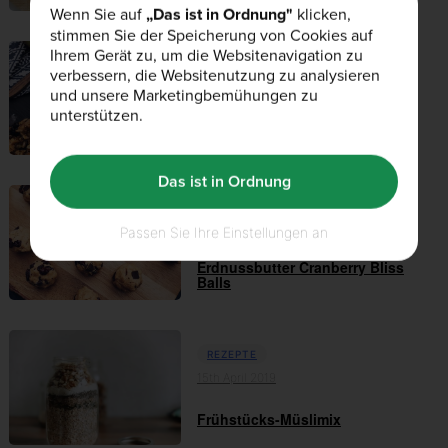
Wenn Sie auf
„Das ist in Ordnung"
klicken,
stimmen Sie der Speicherung von Cookies auf
Ihrem Gerät zu, um die Websitenavigation zu
REZEPTE
verbessern, die Websitenutzung zu analysieren
17th Mai 2019
und unsere Marketingbemühungen zu
unterstützen.
selbstgemachtes Kokosgranola
Das ist in Ordnung
REZEPTE
16th April 2019
Passen Sie Ihre Einstellungen an
Erdnussbutter Cranberry Bliss
Balls
REZEPTE
15th April 2019
Frühstücks-Müslimix