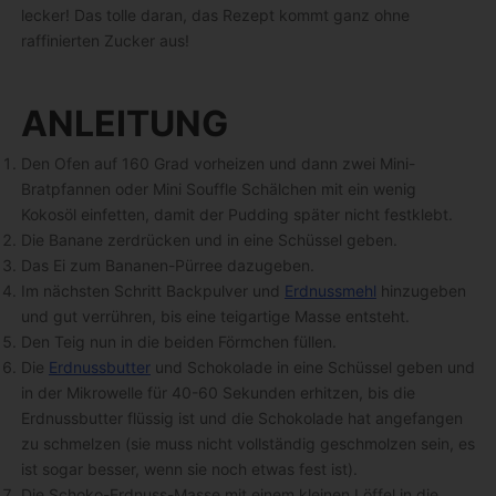
lecker! Das tolle daran, das Rezept kommt ganz ohne
raffinierten Zucker aus!
ANLEITUNG
Den Ofen auf 160 Grad vorheizen und dann zwei Mini-
Bratpfannen oder Mini Souffle Schälchen mit ein wenig
Kokosöl einfetten, damit der Pudding später nicht festklebt.
Die Banane zerdrücken und in eine Schüssel geben.
Das Ei zum Bananen-Pürree dazugeben.
Im nächsten Schritt
Backpulver und
Erdnussmehl
hinzugeben
und gut verrühren, bis eine teigartige Masse entsteht.
Den Teig nun in die beiden Förmchen füllen.
Die
Erdnussbutter
und Schokolade in eine Schüssel geben und
in der Mikrowelle für 40-60 Sekunden erhitzen, bis die
Erdnussbutter flüssig ist und die Schokolade hat angefangen
zu schmelzen (sie muss nicht vollständig geschmolzen sein, es
ist sogar besser, wenn sie noch etwas fest ist).
Die Schoko-Erdnuss-Masse mit einem kleinen Löffel in die