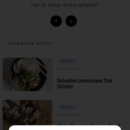
Hat dir dieser Artikel gefallen?
Verwandte Artikel
REZEPTE
23rd Mai 2019
Schnelles Lemongrass Thai
Chicken
REZEPTE
17th Mai 2019
White Chocolate Brownie Bread