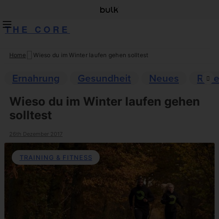
THE CORE
Home
Wieso du im Winter laufen gehen solltest
Skip
to
Ernahrung
Gesundheit
Neues
Reze
content
Wieso du im Winter laufen gehen
solltest
26th Dezember 2017
TRAINING & FITNESS