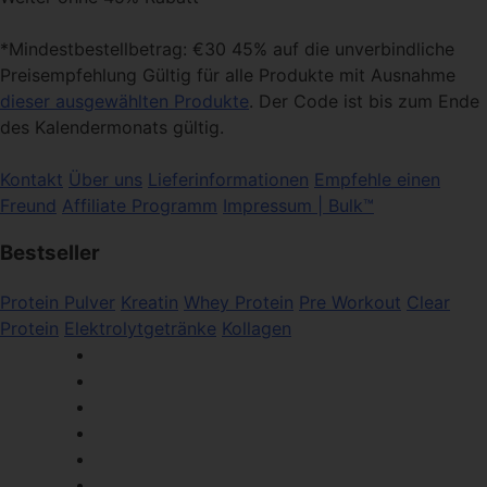
*Mindestbestellbetrag: €30 45% auf die unverbindliche
Preisempfehlung Gültig für alle Produkte mit Ausnahme
dieser ausgewählten Produkte
. Der Code ist bis zum Ende
des Kalendermonats gültig.
Kontakt
Über uns
Lieferinformationen
Empfehle einen
Freund
Affiliate Programm
Impressum | Bulk™
Bestseller
Protein Pulver
Kreatin
Whey Protein
Pre Workout
Clear
Protein
Elektrolytgetränke
Kollagen