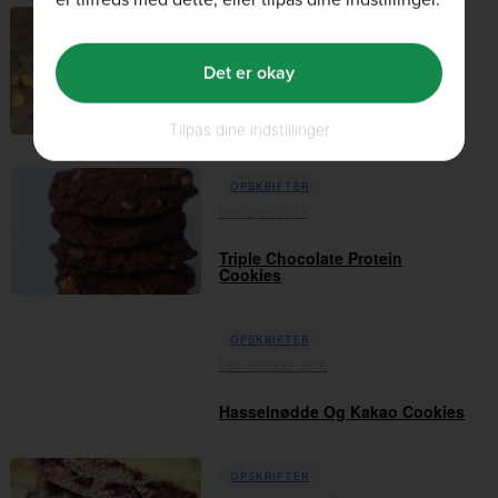
OPSKRIFTER
09th maj 2017
Det er okay
Protein Peanut Butter Cups
Tilpas dine indstillinger
OPSKRIFTER
18th april 2017
Triple Chocolate Protein
Cookies
OPSKRIFTER
13th oktober 2016
Hasselnødde Og Kakao Cookies
OPSKRIFTER