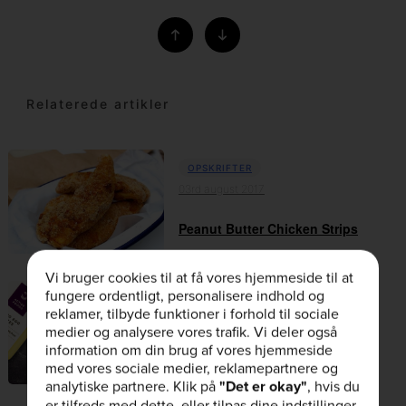
Relaterede artikler
OPSKRIFTER
03rd august 2017
Peanut Butter Chicken Strips
Vi bruger cookies til at få vores hjemmeside til at
fungere ordentligt, personalisere indhold og
OPSKRIFTER
reklamer, tilbyde funktioner i forhold til sociale
02nd juni 2017
medier og analysere vores trafik. Vi deler også
information om din brug af vores hjemmeside
Glasur Med Æggehvide
med vores sociale medier, reklamepartnere og
analytiske partnere. Klik på
"Det er okay"
, hvis du
er tilfreds med dette, eller tilpas dine indstillinger.