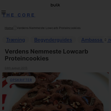
THE CORE
Home
Verdens Nemmeste Lowcarb Proteincookies
Skip
to
Træning
Begynderguides
Ambassadør
content
Verdens Nemmeste Lowcarb
Proteincookies
04th august 2015
OPSKRIFTER