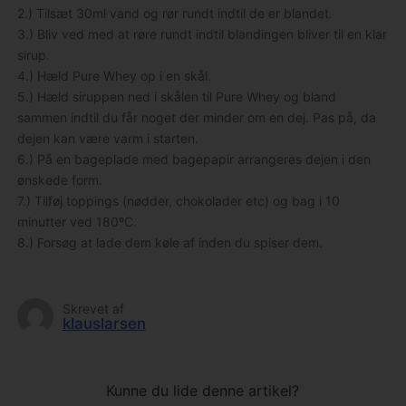
2.) Tilsæt 30ml vand og rør rundt indtil de er blandet.
3.) Bliv ved med at røre rundt indtil blandingen bliver til en klar
sirup.
4.) Hæld Pure Whey op i en skål.
5.) Hæld siruppen ned i skålen til Pure Whey og bland
sammen indtil du får noget der minder om en dej. Pas på, da
dejen kan være varm i starten.
6.) På en bageplade med bagepapir arrangeres dejen i den
ønskede form.
7.) Tilføj toppings (nødder, chokolader etc) og bag i 10
minutter ved 180ºC.
8.) Forsøg at lade dem køle af inden du spiser dem.
Skrevet af
klauslarsen
Kunne du lide denne artikel?