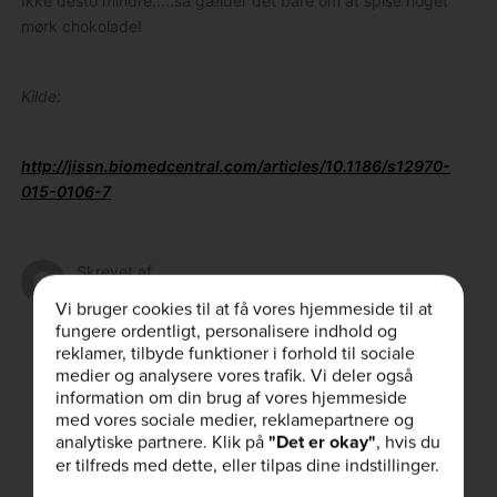
Ikke desto mindre…..så gælder det bare om at spise noget
mørk chokolade!
Kilde:
http://jissn.biomedcentral.com/articles/10.1186/s12970-
015-0106-7
Skrevet af
klauslarsen
Vi bruger cookies til at få vores hjemmeside til at
fungere ordentligt, personalisere indhold og
reklamer, tilbyde funktioner i forhold til sociale
Kunne du lide denne artikel?
medier og analysere vores trafik. Vi deler også
information om din brug af vores hjemmeside
med vores sociale medier, reklamepartnere og
analytiske partnere. Klik på
"Det er okay"
, hvis du
er tilfreds med dette, eller tilpas dine indstillinger.