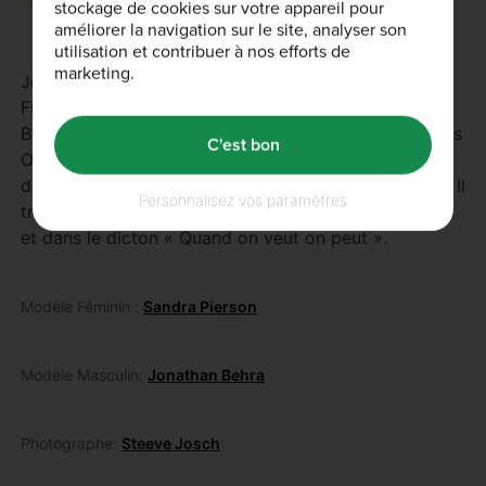
stockage de cookies sur votre appareil pour
améliorer la navigation sur le site, analyser son
utilisation et contribuer à nos efforts de
marketing.
Jonathan Behra est un éducateur sportif et Manager
Fitness d’un club en Alsace. Passionné de
Bodybuilding, il est aussi un enthousiaste des courses
C'est bon
OCR et prend un réel plaisir à participer à ce genre
de compétitions demandant beaucoup de discipline. Il
Personnalisez vos paramètres
trouve sa motivation personnelle dans ses ambitions
et dans le dicton « Quand on veut on peut ».
Modèle Féminin :
Sandra Pierson
Modèle Masculin:
Jonathan Behra
Photographe:
Steeve Josch