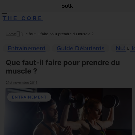
THE CORE
Home
Que faut-il faire pour prendre du muscle ?
Skip
to
Entrainement
Guide Débutants
Nutriti
content
Que faut-il faire pour prendre du
muscle ?
21st novembre 2016
ENTRAINEMENT