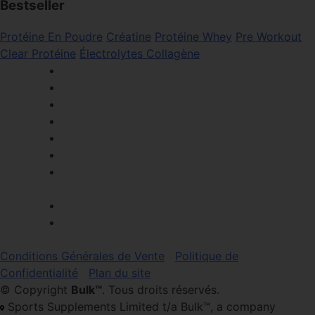
Bestseller
Protéine En Poudre
Créatine
Protéine Whey
Pre Workout
Clear Protéine
Électrolytes
Collagène
Conditions Générales de Vente
Politique de
Confidentialité
Plan du site
© Copyright
Bulk™
. Tous droits réservés.
Sports Supplements Limited t/a Bulk™, a company