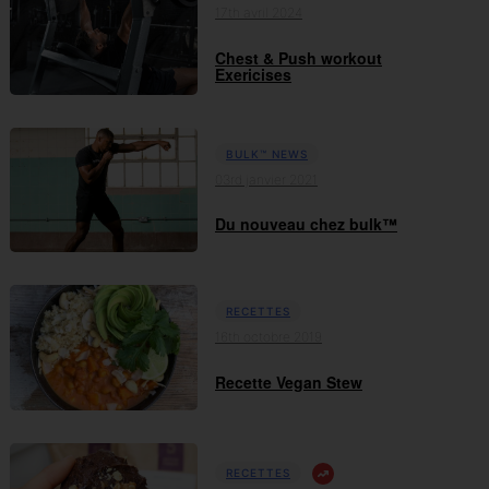
17th avril 2024
Chest & Push workout
Exericises
BULK™ NEWS
03rd janvier 2021
Du nouveau chez bulk™
RECETTES
16th octobre 2019
Recette Vegan Stew
RECETTES