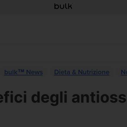
bulk™ News
Dieta & Nutrizione
N
efici degli antioss