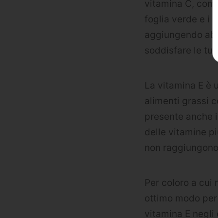
vitamina C, come
foglia verde e i
aggiungendo abba
soddisfare le tu
La vitamina E è u
alimenti grassi 
presente anche i
delle vitamine p
non raggiungono l
Per coloro a cui 
ottimo modo per 
vitamina E negli