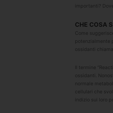
importanti? Dove
CHE COSA S
Come suggerisce 
potenzialmente pe
ossidanti chiamat
Il termine “React
ossidanti. Nonost
normale metaboli
cellulari che svo
indizio sui loro p