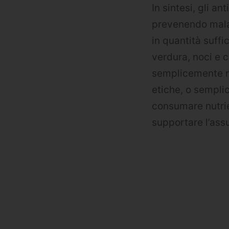
In sintesi, gli a
prevenendo malat
in quantità suffi
verdura, noci e c
semplicemente no
etiche, o sempl
consumare nutrien
supportare l’assu