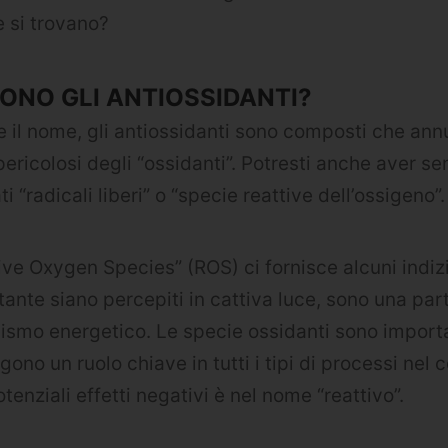
 si trovano?
ONO GLI ANTIOSSIDANTI?
il nome, gli antiossidanti sono composti che annul
ricolosi degli “ossidanti”. Potresti anche aver sen
i “radicali liberi” o “specie reattive dell’ossigeno”.
ive Oxygen Species” (ROS) ci fornisce alcuni indiz
ante siano percepiti in cattiva luce, sono una par
smo energetico. Le specie ossidanti sono importa
lgono un ruolo chiave in tutti i tipi di processi ne
otenziali effetti negativi è nel nome “reattivo”.