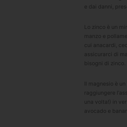
e dai danni, pres
Lo zinco è un mine
manzo e pollame,
cui anacardi, cec
assicurarci di m
bisogni di zinco.
Il magnesio è un
raggiungere l’as
una volta!) in ve
avocado e banan