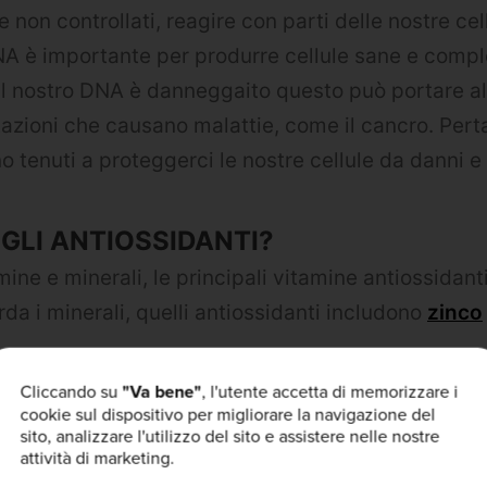
 non controllati, reagire con parti delle nostre cell
NA è importante per produrre cellule sane e comp
 il nostro DNA è danneggaito questo può portare al
tazioni che causano malattie, come il cancro. Perta
o tenuti a proteggerci le nostre cellule da danni e
GLI ANTIOSSIDANTI?
amine e minerali, le principali vitamine antiossidan
da i minerali, quelli antiossidanti includono
zinco
hi di questi antiossidanti manterranno i nostri ROS “
Cliccando su
"Va bene"
, l'utente accetta di memorizzare i
cookie sul dispositivo per migliorare la navigazione del
va in grandi quantità nel fegato, verdure a foglia 
sito, analizzare l'utilizzo del sito e assistere nelle nostre
attività di marketing.
 maggior parte delle persone è a conoscenza degli a