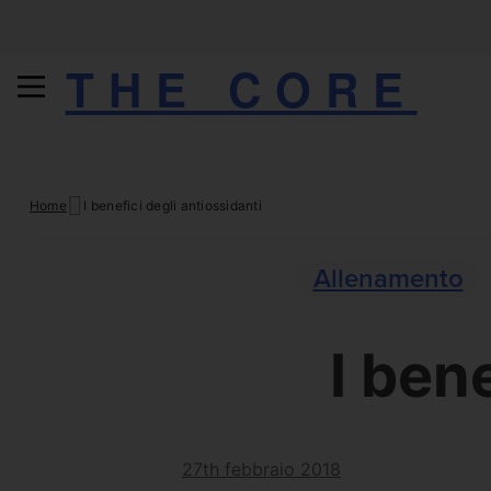
THE CORE
Skip
Home
I benefici degli antiossidanti
to
content
Allenamento
I ben
27th febbraio 2018