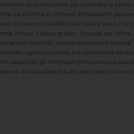
ntiossidanti sono importanti per sostenere la salute
tie. Le vitamine e i minerali antiossidanti posson
cienti attraverso una dieta bilanciata e varia, che i
arne, incluso il pesce grasso. Tuttavia, per coloro
n amano certi cibi, evitano determinati alimenti 
icemente vogliono un modo più conveniente ed ec
ti essenziali, gli integratori forniscono una soluz
nzione di antiossidanti e altri importanti micronutr