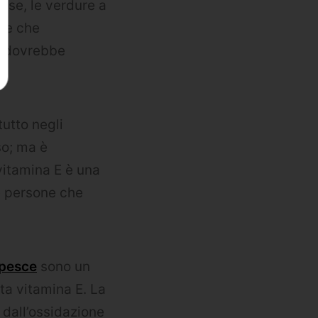
sse, le verdure a
nte che
a dovrebbe
tutto negli
so; ma è
vitamina E è una
e persone che
i pesce
sono un
a vitamina E. La
 dall’ossidazione