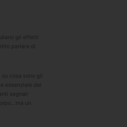
lano gli effetti
tito parlare di
i su cosa sono gli
te essenziale del
nti segnali
l corpo…ma un