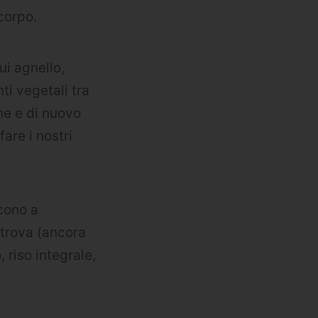
corpo.
ui agnello,
ti vegetali tra
e ​​e di nuovo
are i nostri
scono a
 trova (ancora
, riso integrale,