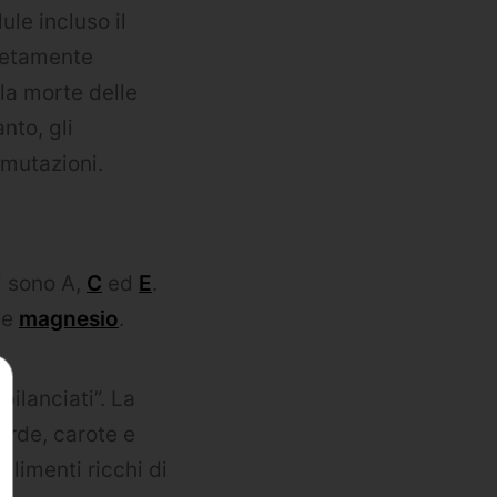
ule incluso il
letamente
la morte delle
nto, gli
 mutazioni.
ti sono A,
C
ed
E
.
e
magnesio
.
bilanciati”. La
verde, carote e
limenti ricchi di