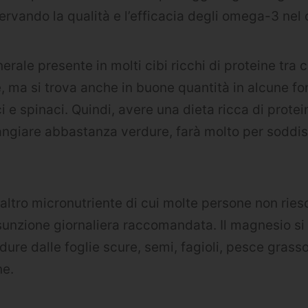
ervando la qualità e l’efficacia degli omega-3 nel 
rale presente in molti cibi ricchi di proteine ​​tra c
 ma si trova anche in buone quantità in alcune fon
i e spinaci. Quindi, avere una dieta ricca di protein
angiare abbastanza verdure, farà molto per soddisf
 altro micronutriente di cui molte persone non rie
sunzione giornaliera raccomandata. Il magnesio si
rdure dalle foglie scure, semi, fagioli, pesce grasso
e.