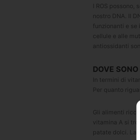
I ROS possono, se
nostro DNA. Il D
funzionanti e se
cellule e alle mu
antiossidanti son
DOVE SONO 
In termini di vit
Per quanto riguar
Gli alimenti ricc
vitamina A si tro
patate dolci. La