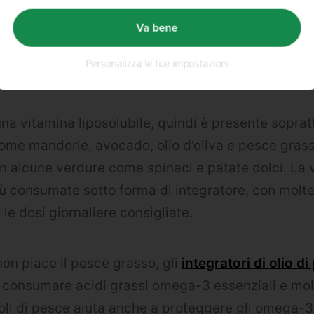
 gli agrumi, ma non sanno che anche le bacche ro
 broccoli ne contengono. Ciò significa sempliceme
Va bene
stanza frutta e verdura alla tua dieta quotidian
Personalizza le tue impostazioni
e esigenze di vitamina A e C.
na vitamina liposolubile, quindi è presente soprat
come mandorle, avocado, olio d’oliva e pesce gras
n alcune verdure come spinaci e patate dolci. La 
iù consumate sotto forma di integratore, con molt
e dosi giornaliere consigliate.
non piace il pesce grasso, gli
integratori di olio d
consumare acidi grassi omega-3 essenziali e molt
 oli di pesce aiuta anche a proteggere gli omega-3