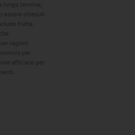
 a lungo termine,
o essere ottenuti
nclude frutta,
 che
per ragioni
onomico per
ione efficace per
ienti.