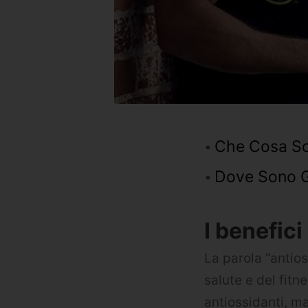
Che Cosa Son
Dove Sono Gl
I benefici
La parola “antio
salute e del fitn
antiossidanti, m