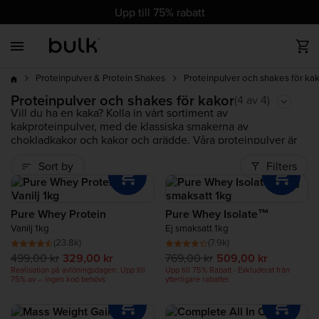
cz
cz
dk
dk
at
ch
de
at
ch
de
eu
uk
ie
eu
uk
ie
es
es
fr
fr
it
it
nl
nl
pl
pl
pt
pt
ro
ro
Upp till 75% rabatt
Back
Back
Back
Back
Back
Back
Back
Back
Back
upp till 75%
Bästsäljare
Allt Protein
Allt Vegan
Vitaminer
Idrottsnutrition
Hälsa och välbefinnande
Allt Viktminskning
Livsmedel
Träningstillbehör
rabatt
Proteinpulver och shakes för ka
Proteinpulver & Protein Shakes
Nya produkter
Vassleprotein
Vegan Proteinpulver
Mineraler
PWO/ Prestationshöjare
Complete Food Shake
Dietshakes
Nötsmör
Träningskläder
Proteinpulver och shakes för kakor
Bästsäljare
(4 av 4)
Vill du ha en kaka? Kolla in vårt sortiment av
kakproteinpulver, med de klassiska smakerna av
Trendande produkter
Clear Protein
Vegan Proteinbar
Post Workout
Lågkalori-livsmedel
Trendig
chokladkakor och kakor och grädde. Våra proteinpulver är
smidiga, fulla av smak och professionellt formulerade för att
Sort by
Filters
passa alla mål, oavsett om du är en idrottare, avslappnad
Spara
Veganprotein
Veganskt Vitamin
Aminosyror
tränare eller helt enkelt ute efter att öka ditt dagliga
proteinintag. Välj bland bästsäljande produkter som Pure
Whey Protein™ och Mass Gainer.
Gainers
Complete Food Shake
Kolhydrater
Pure Whey Protein
Pure Whey Isolate™
Letar du efter fler smaker? Kolla in vårt utbud av andra
Vanilj 1kg
Ej smaksatt 1kg
vassleproteinsmaker, inklusive
chokladproteinpulver
,
(23.8k)
(7.9k)
vaniljproteinpulver
,
bananproteinpulver
,
Collagen Protein
Trendig
499,00 kr
329,00 kr
769,00 kr
509,00 kr
jordnötsproteinpulver
,
jordgubbsproteinpulver
och
Realisation på avlöningsdagen: Upp till
Upp till 75% Rabatt - Exkluderat från
kokosproteinpulver
. Du kan också bläddra bland vårt
75% av – ingen kod behövs
ytterligare rabatter
sortiment av
osmaksatta proteinpulver
.
Biffprotein
Ny