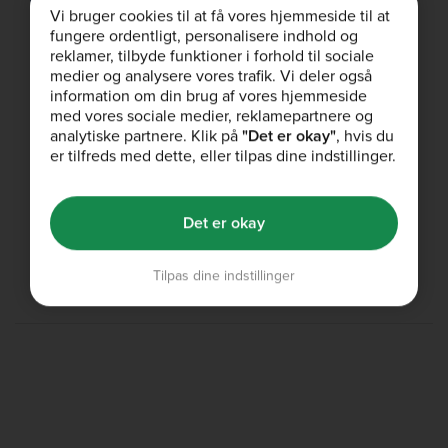
Vi bruger cookies til at få vores hjemmeside til at
fungere ordentligt, personalisere indhold og
reklamer, tilbyde funktioner i forhold til sociale
Rekommendera Vän
medier og analysere vores trafik. Vi deler også
Ni får båda era vinningar
information om din brug af vores hjemmeside
med vores sociale medier, reklamepartnere og
Dela
analytiske partnere. Klik på
"Det er okay"
, hvis du
er tilfreds med dette, eller tilpas dine indstillinger.
Studentrabatt
Ytterligare 10% för studenter
Det er okay
Börja spara
Tilpas dine indstillinger