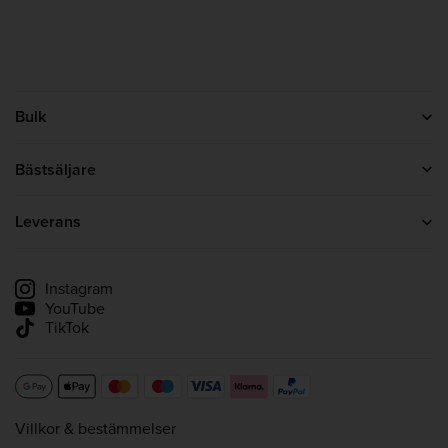
Bulk
Kontakta oss
Om oss
Bästsäljare
Bulk-omdömen i SE
Proteinpulver
Kreatin
Leverans
Whey Protein
Leveransinformation
Spåra min leverans
Instagram
YouTube
TikTok
Villkor & bestämmelser