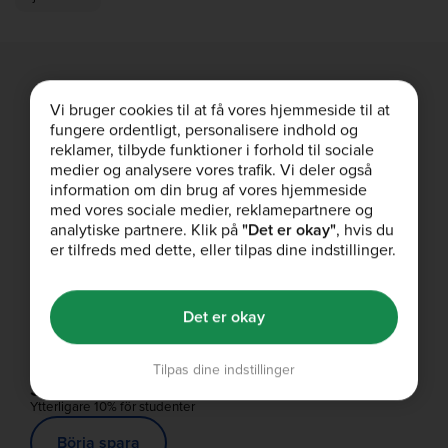
Vi bruger cookies til at få vores hjemmeside til at
Gratis leverans
fungere ordentligt, personalisere indhold og
Gratis leverans på beställningar över 549kr.
reklamer, tilbyde funktioner i forhold til sociale
medier og analysere vores trafik. Vi deler også
Handla Nu
information om din brug af vores hjemmeside
med vores sociale medier, reklamepartnere og
analytiske partnere. Klik på
"Det er okay"
, hvis du
er tilfreds med dette, eller tilpas dine indstillinger.
Rekommendera Vän
Ni får båda era vinningar
Dela
Det er okay
Tilpas dine indstillinger
Studentrabatt
Ytterligare 10% för studenter
Börja spara