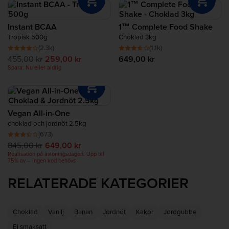
Protein för återhämtning
cookieproteinpulver
. Du kan också bläddra bland vårt
sortiment av
osmaksatta proteinpulver
.
Instant BCAA
1™ Complete Food Shake
Complete Food Shake
Tropisk 500g
Choklad 3kg
(2.3k)
(1.1k)
455,00 kr
259,00 kr
649,00 kr
Proteinbars
Spara: Nu eller aldrig
Proteinsmoothies
Vegan All-in-One
Proteinsnacks
choklad och jordnöt 2.5kg
(673)
845,00 kr
649,00 kr
Proteinrika livsmedel
Realisation på avlöningsdagen: Upp till
75% av – ingen kod behövs
RELATERADE KATEGORIER
Choklad
Vanilj
Banan
Jordnöt
Kakor
Jordgubbe
Ej smaksatt