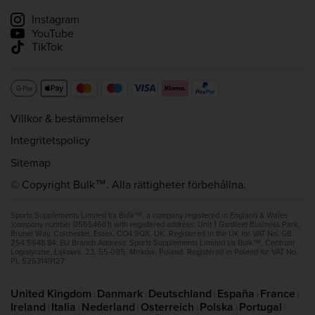
Spåra min leverans
Instagram
YouTube
TikTok
Villkor & bestämmelser
Integritetspolicy
Sitemap
© Copyright Bulk™. Alla rättigheter förbehållna.
Sports Supplements Limited t/a Bulk™, a company registered in England & Wales
(company number 05654661) with registered address: Unit 1 Gunfleet Business Park,
Brunel Way, Colchester, Essex, CO4 9QX, UK. Registered in the UK for VAT No. GB
254 5648 84. EU Branch Address: Sports Supplements Limited t/a Bulk™, Centrum
Logistyczne, Łąkowa, 23, 55-095, Mirków, Poland. Registered in Poland for VAT No.
PL 5263149127
United Kingdom
Danmark
Deutschland
España
France
|
|
|
|
|
Ireland
Italia
Nederland
Osterreich
Polska
Portugal
|
|
|
|
|
|