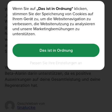
Wenn Sie auf
„Das ist in Ordnung"
klicken,
Wenn du bereits durch ein Produkt das bekannte
stimmen Sie der Speicherung von Cookies auf
„Kribbeln“ erlebt hast, dann hat dieses mit großer
Ihrem Gerät zu, um die Websitenavigation zu
Wahrscheinlichkeit Beta-Alanin zum Inhaltsstoff
verbessern, die Websitenutzung zu analysieren
gehabt. Dieses Kribbeln ist eine häufige aber
und unsere Marketingbemühungen zu
harmlose Nebenwirkung, die Parästhesien genannt
unterstützen.
wird. Einige Menschen nehmen dies stärker wahr als
andere, jedoch sollte das Kribbeln innerhalb einer
Das ist in Ordnung
Stunde wieder abklingen.
Passen Sie Ihre Einstellungen an
Wenn du dein Training verbessern willst, kann dich
Beta-Alanin darin unterstützen, da es positive
Auswirkungen auf deine Gesamtleistung und deine
Regeneration hat.
Geschrieben von
tinalucke