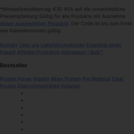
*Mindestbestellbetrag: €30 45% auf die unverbindliche
Preisempfehlung Gültig für alle Produkte mit Ausnahme
dieser ausgewählten Produkte
. Der Code ist bis zum Ende
des Kalendermonats gültig.
Kontakt
Über uns
Lieferinformationen
Empfehle einen
Freund
Affiliate Programm
Impressum | Bulk™
Bestseller
Protein Pulver
Kreatin
Whey Protein
Pre Workout
Clear
Protein
Elektrolytgetränke
Kollagen