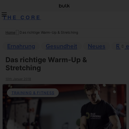
THE CORE
Home
Das richtige Warm-Up & Stretching
Skip
to
Ernahrung
Gesundheit
Neues
Reze
content
Das richtige Warm-Up &
Stretching
10th Januar 2018
TRAINING & FITNESS