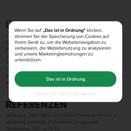
Über den Autor
Wenn Sie auf
„Das ist in Ordnung"
klicken,
stimmen Sie der Speicherung von Cookies auf
Connor Stead und Andrew Triggs sind Sport und
Ihrem Gerät zu, um die Websitenavigation zu
Sportwissenschaft Studenten, die über Training, Ernährung
verbessern, die Websitenutzung zu analysieren
und Nahrungsergänzung in Bewegung schreiben. Ihr
und unsere Marketingbemühungen zu
sportlicher Hintergrund kommt hauptsächlich aus dem
unterstützen.
Fußball, wo sie an der Universität trainieren und konkurrieren.
In jüngerer Zeit haben sie begonnen, Schulungen und
Ernährungsberatung über Instagram (@
trainingwithscience
)
Das ist in Ordnung
anzubieten.
Passen Sie Ihre Einstellungen an
REFERENZEN
Jeffreys, I., 2007. Warm-up revisited: The ramp method of
optimizing warm-ups.
Professional Strength and
Conditioning
,
2
(6), pp.12-18.