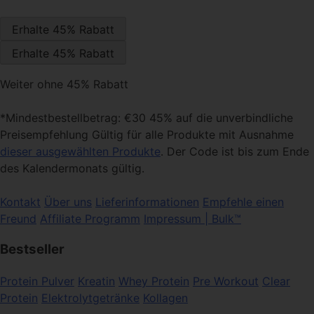
Weiter ohne 45% Rabatt
*Mindestbestellbetrag: €30 45% auf die unverbindliche
Preisempfehlung Gültig für alle Produkte mit Ausnahme
dieser ausgewählten Produkte
. Der Code ist bis zum Ende
des Kalendermonats gültig.
Kontakt
Über uns
Lieferinformationen
Empfehle einen
Freund
Affiliate Programm
Impressum | Bulk™
Bestseller
Protein Pulver
Kreatin
Whey Protein
Pre Workout
Clear
Protein
Elektrolytgetränke
Kollagen