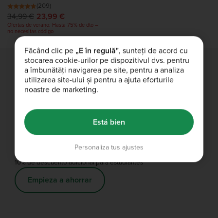
(209)
34,99 €
23,99 €
Ofertas de verano: Hasta 75% de dto –
no necesitas código
Făcând clic pe
„E în regulă"
, sunteți de acord cu
stocarea cookie-urilor pe dispozitivul dvs. pentru
a îmbunătăți navigarea pe site, pentru a analiza
utilizarea site-ului și pentru a ajuta eforturile
Envío gratuito
noastre de marketing.
Envío gratis en pedidos de más de 60 €.
Envío y devoluciones
Está bien
Personaliza tus ajustes
Descuento para estudiantes
10% de descuento adicional para estudiantes
Empieza a ahorrar