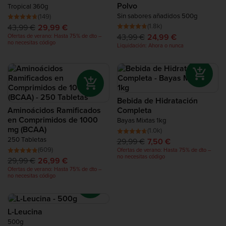
para conseguir beneficios anti-catabólicos, o tomar como la
Polvo
Tropical 360g
Proteína para Recuperación
Bebida Intra Entrenamiento Completa ™. Otros toman
Sin sabores añadidos 500g
(149)
suplementos de BCAA durante todo el día para aumentar la
(1.8k)
43,99 €
29,99 €
síntesis de proteínas.
Complete Food Shake
43,99 €
24,99 €
Ofertas de verano: Hasta 75% de dto –
no necesitas código
Liquidación: Ahora o nunca
Barritas de Proteínas
Batidos de Proteínas
Bebida de Hidratación
Aminoácidos Ramificados
Completa
Snacks de Proteína
en Comprimidos de 1000
Bayas Mixtas 1kg
mg (BCAA)
(1.0k)
250 Tabletas
29,99 €
7,50 €
Alimentos de Alto Contenido Proteico
(609)
Ofertas de verano: Hasta 75% de dto –
no necesitas código
29,99 €
26,99 €
Ofertas de verano: Hasta 75% de dto –
no necesitas código
L-Leucina
500g