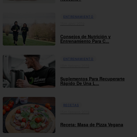
ENTRENAMIENTO
15th abril 2019
Consejos de Nutrición y
Entrenamiento Para C...
ENTRENAMIENTO
18th febrero 2019
Suplementos Para Recuperarte
Rápido De Una L...
RECETAS
15th febrero 2019
Receta: Masa de Pizza Vegana