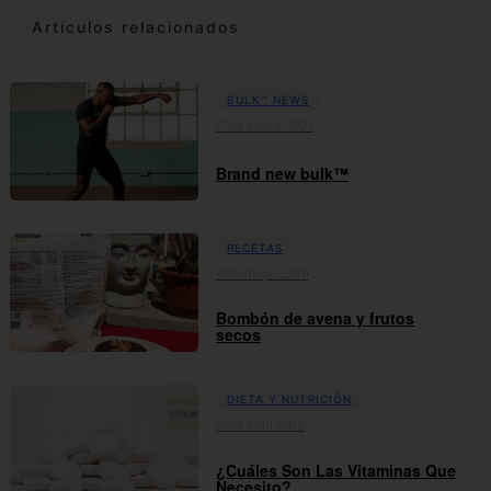
Artículos relacionados
BULK™ NEWS
03rd enero 2021
Brand new bulk™
RECETAS
17th mayo 2019
Bombón de avena y frutos
secos
DIETA Y NUTRICIÓN
23rd abril 2019
¿Cuáles Son Las Vitaminas Que
Necesito?