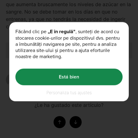
que aumenta bruscamente los niveles de azúcar en la
sangre. No se debe tomar en los días en que no
entrenas, ya que no tendrás la necesidad de ingerir
carbohidratos simples en tu organismo.
Făcând clic pe
„E în regulă"
, sunteți de acord cu
stocarea cookie-urilor pe dispozitivul dvs. pentru
a îmbunătăți navigarea pe site, pentru a analiza
utilizarea site-ului și pentru a ajuta eforturile
noastre de marketing.
Está bien
Escrito por
marinaperez
Personaliza tus ajustes
¿Le ha gustado este artículo?