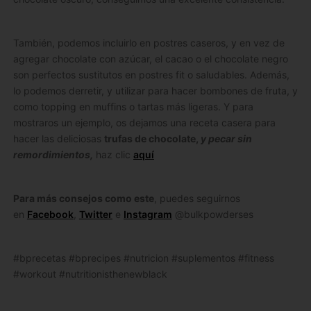
También, podemos incluirlo en postres caseros, y en vez de
agregar chocolate con azúcar, el cacao o el chocolate negro
son perfectos sustitutos en postres fit o saludables. Además,
lo podemos derretir, y utilizar para hacer bombones de fruta, y
como topping en muffins o tartas más ligeras. Y para
mostraros un ejemplo, os dejamos una receta casera para
hacer las deliciosas
trufas de chocolate,
y pecar sin
remordimientos,
haz clic
aquí
Para más consejos como este
, puedes seguirnos
en
Facebook
,
Twitter
e
Instagram
@bulkpowderses
#bprecetas #bprecipes #nutricion #suplementos #fitness
#workout #nutritionisthenewblack