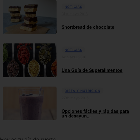
NOTICIAS
31st mayo 2016
Shortbread de chocolate
NOTICIAS
14th abril 2016
Una Guía de Superalimentos
DIETA Y NUTRICIÓN
27th mayo 2015
Opciones fáciles y rápidas para
un desayun...
Hoy es tu día de suerte