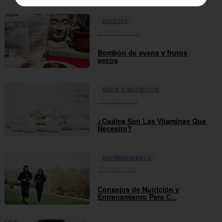
RECETAS
17th mayo 2019
Bombón de avena y frutos
secos
DIETA Y NUTRICIÓN
23rd abril 2019
¿Cuáles Son Las Vitaminas Que
Necesito?
ENTRENAMIENTO
15th abril 2019
Consejos de Nutrición y
Entrenamiento Para C...