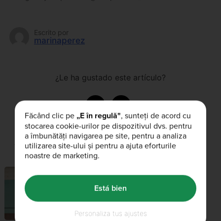
Escrito por
marinaperez
¿Le ha gustado este artículo?
Făcând clic pe
„E în regulă"
, sunteți de acord cu
stocarea cookie-urilor pe dispozitivul dvs. pentru
a îmbunătăți navigarea pe site, pentru a analiza
Artículos relacionados
utilizarea site-ului și pentru a ajuta eforturile
noastre de marketing.
BULK™ NEWS
Está bien
03rd enero 2021
Brand new bulk™
Personaliza tus ajustes